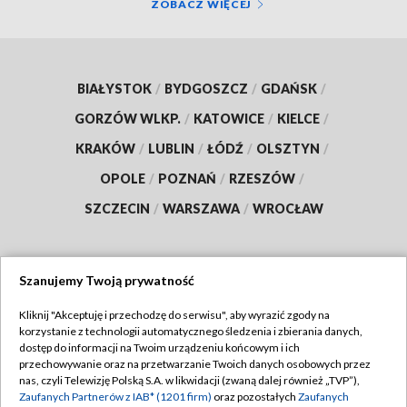
ZOBACZ WIĘCEJ
BIAŁYSTOK
/
BYDGOSZCZ
/
GDAŃSK
/
GORZÓW WLKP.
/
KATOWICE
/
KIELCE
/
KRAKÓW
/
LUBLIN
/
ŁÓDŹ
/
OLSZTYN
/
OPOLE
/
POZNAŃ
/
RZESZÓW
/
SZCZECIN
/
WARSZAWA
/
WROCŁAW
Szanujemy Twoją prywatność
Dołącz do nas:
Kliknij "Akceptuję i przechodzę do serwisu", aby wyrazić zgody na
korzystanie z technologii automatycznego śledzenia i zbierania danych,
TVP
dostęp do informacji na Twoim urządzeniu końcowym i ich
Abonament TVP
przechowywanie oraz na przetwarzanie Twoich danych osobowych przez
Regulamin TVP
nas, czyli Telewizję Polską S.A. w likwidacji (zwaną dalej również „TVP”),
Emisja w TVP
Polityka prywatności
Zaufanych Partnerów z IAB* (1201 firm)
oraz pozostałych
Zaufanych