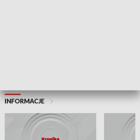
Odc. 6
Odc. 5
Czy wiesz, że Kraków inwestuje w edukację i
Czy wiesz, jak Kr
rozwój młodych?
mieszkańców?
INFORMACJE