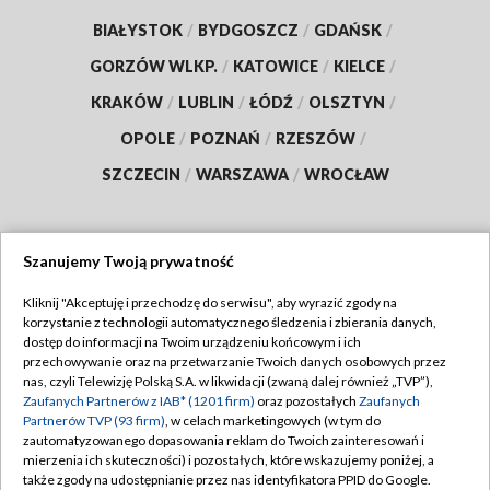
BIAŁYSTOK
/
BYDGOSZCZ
/
GDAŃSK
/
GORZÓW WLKP.
/
KATOWICE
/
KIELCE
/
KRAKÓW
/
LUBLIN
/
ŁÓDŹ
/
OLSZTYN
/
OPOLE
/
POZNAŃ
/
RZESZÓW
/
SZCZECIN
/
WARSZAWA
/
WROCŁAW
Szanujemy Twoją prywatność
Dołącz do nas:
Kliknij "Akceptuję i przechodzę do serwisu", aby wyrazić zgody na
korzystanie z technologii automatycznego śledzenia i zbierania danych,
TVP
dostęp do informacji na Twoim urządzeniu końcowym i ich
Abonament TVP
przechowywanie oraz na przetwarzanie Twoich danych osobowych przez
Regulamin TVP
nas, czyli Telewizję Polską S.A. w likwidacji (zwaną dalej również „TVP”),
Emisja w TVP
Zaufanych Partnerów z IAB* (1201 firm)
oraz pozostałych
Zaufanych
Polityka prywatności
Partnerów TVP (93 firm)
, w celach marketingowych (w tym do
Centrum informacji TVP
Moje zgody
zautomatyzowanego dopasowania reklam do Twoich zainteresowań i
mierzenia ich skuteczności) i pozostałych, które wskazujemy poniżej, a
Naziemna Telewizja Cyfrowa
Pomoc
także zgody na udostępnianie przez nas identyfikatora PPID do Google.