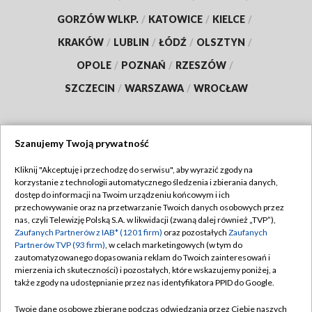
GORZÓW WLKP.
/
KATOWICE
/
KIELCE
/
KRAKÓW
/
LUBLIN
/
ŁÓDŹ
/
OLSZTYN
/
OPOLE
/
POZNAŃ
/
RZESZÓW
/
SZCZECIN
/
WARSZAWA
/
WROCŁAW
Szanujemy Twoją prywatność
Dołącz do nas:
Kliknij "Akceptuję i przechodzę do serwisu", aby wyrazić zgody na
korzystanie z technologii automatycznego śledzenia i zbierania danych,
TVP
dostęp do informacji na Twoim urządzeniu końcowym i ich
Abonament TVP
przechowywanie oraz na przetwarzanie Twoich danych osobowych przez
Regulamin TVP
nas, czyli Telewizję Polską S.A. w likwidacji (zwaną dalej również „TVP”),
Emisja w TVP
Polityka prywatności
Zaufanych Partnerów z IAB* (1201 firm)
oraz pozostałych
Zaufanych
Partnerów TVP (93 firm)
, w celach marketingowych (w tym do
Centrum informacji TVP
Moje zgody
zautomatyzowanego dopasowania reklam do Twoich zainteresowań i
mierzenia ich skuteczności) i pozostałych, które wskazujemy poniżej, a
Naziemna Telewizja Cyfrowa
Pomoc
także zgody na udostępnianie przez nas identyfikatora PPID do Google.
Sklep TVP
Biuro reklamy
Twoje dane osobowe zbierane podczas odwiedzania przez Ciebie naszych