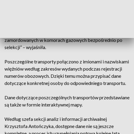
stronie internetowej wykaz ofiar został obecnie wzbogacony
o chronologię transportów do Auschwitz. „W pojedynczej
metryce transportu znajdują się: liczba osób deportowanych,
zakres numerów wydawanych mężczyznom i kobietom, a w
przypadku transportów Żydów także liczbę osób
zamordowanych w komorach gazowych bezpośrednio po
selekcji” – wyjaśniła.
Poszczególne transporty połączono z imionami i nazwiskami
więźniów według zakresów wydanych podczas rejestracji
numerów obozowych. Dzięki temu można przypisać dane
dotyczące konkretnej osoby do odpowiedniego transportu.
Dane dotyczące poszczególnych transportów przedstawiane
są także w formie interaktywnej mapy.
Według szefa sekcji analiz i informacji archiwalnej
Krzysztofa Antończyka, dostępne dane nie są jeszcze
kompletne, a proces ich uzupełniania potrwa kolejne lata.