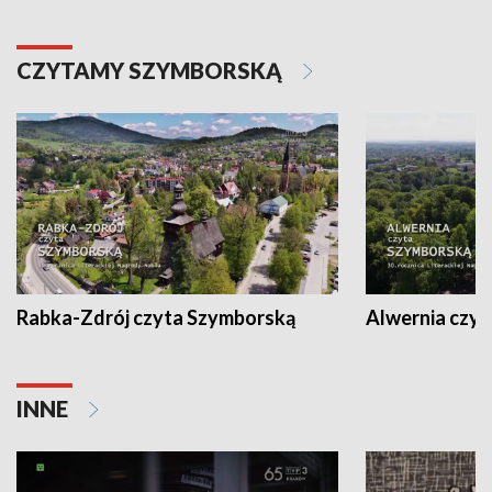
CZYTAMY SZYMBORSKĄ
Rabka-Zdrój czyta Szymborską
Alwernia czy
INNE