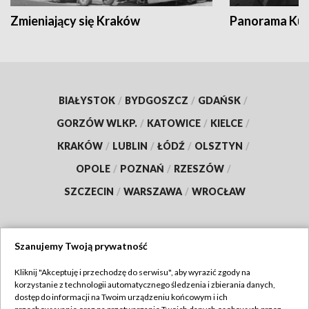
Zmieniający się Kraków
Panorama Kul
BIAŁYSTOK
/
BYDGOSZCZ
/
GDAŃSK
/
GORZÓW WLKP.
/
KATOWICE
/
KIELCE
/
KRAKÓW
/
LUBLIN
/
ŁÓDŹ
/
OLSZTYN
/
OPOLE
/
POZNAŃ
/
RZESZÓW
/
SZCZECIN
/
WARSZAWA
/
WROCŁAW
Szanujemy Twoją prywatność
Dołącz do nas:
Kliknij "Akceptuję i przechodzę do serwisu", aby wyrazić zgody na
korzystanie z technologii automatycznego śledzenia i zbierania danych,
TVP
dostęp do informacji na Twoim urządzeniu końcowym i ich