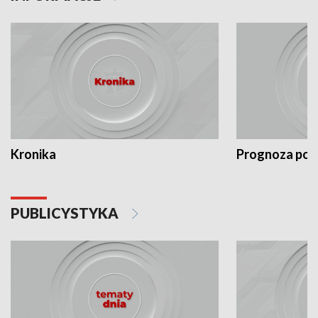
Kronika
Prognoza po
PUBLICYSTYKA