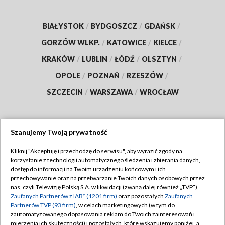
BIAŁYSTOK
/
BYDGOSZCZ
/
GDAŃSK
/
GORZÓW WLKP.
/
KATOWICE
/
KIELCE
/
KRAKÓW
/
LUBLIN
/
ŁÓDŹ
/
OLSZTYN
/
OPOLE
/
POZNAŃ
/
RZESZÓW
/
SZCZECIN
/
WARSZAWA
/
WROCŁAW
Szanujemy Twoją prywatność
Dołącz do nas:
Kliknij "Akceptuję i przechodzę do serwisu", aby wyrazić zgody na
korzystanie z technologii automatycznego śledzenia i zbierania danych,
TVP
dostęp do informacji na Twoim urządzeniu końcowym i ich
Abonament TVP
przechowywanie oraz na przetwarzanie Twoich danych osobowych przez
Regulamin TVP
nas, czyli Telewizję Polską S.A. w likwidacji (zwaną dalej również „TVP”),
Emisja w TVP
Zaufanych Partnerów z IAB* (1201 firm)
oraz pozostałych
Zaufanych
Polityka prywatności
Partnerów TVP (93 firm)
, w celach marketingowych (w tym do
Centrum informacji TVP
Moje zgody
zautomatyzowanego dopasowania reklam do Twoich zainteresowań i
mierzenia ich skuteczności) i pozostałych, które wskazujemy poniżej, a