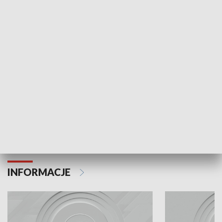
Odc. 6
Odc. 5
Czy wiesz, że Kraków inwestuje w edukację i
Czy wiesz, jak Kr
rozwój młodych?
mieszkańców?
INFORMACJE