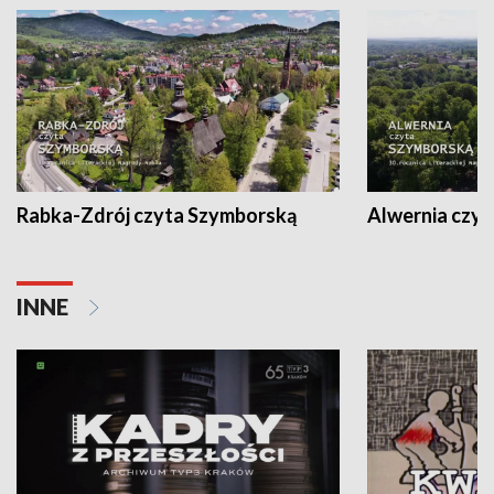
Rabka-Zdrój czyta Szymborską
Alwernia czy
INNE