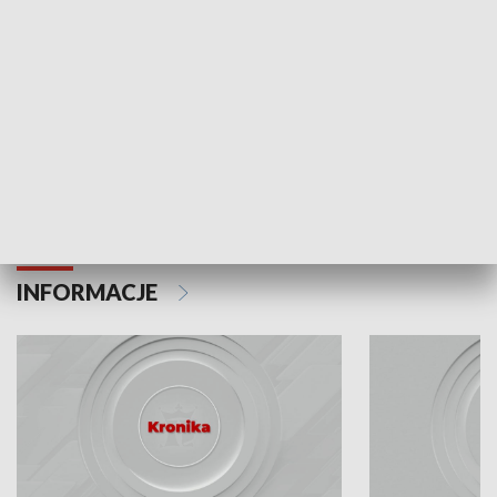
Odc. 6
Odc. 5
Czy wiesz, że Kraków inwestuje w edukację i
Czy wiesz, jak Kr
rozwój młodych?
mieszkańców?
INFORMACJE