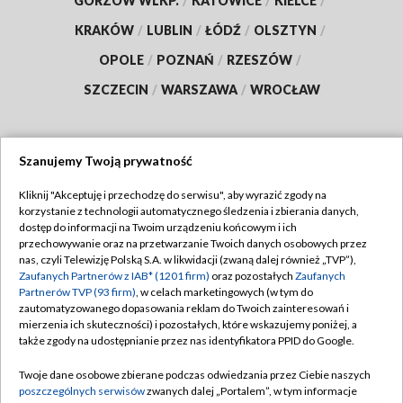
GORZÓW WLKP.
/
KATOWICE
/
KIELCE
/
KRAKÓW
/
LUBLIN
/
ŁÓDŹ
/
OLSZTYN
/
OPOLE
/
POZNAŃ
/
RZESZÓW
/
SZCZECIN
/
WARSZAWA
/
WROCŁAW
Szanujemy Twoją prywatność
Dołącz do nas:
Kliknij "Akceptuję i przechodzę do serwisu", aby wyrazić zgody na
korzystanie z technologii automatycznego śledzenia i zbierania danych,
TVP
dostęp do informacji na Twoim urządzeniu końcowym i ich
Abonament TVP
przechowywanie oraz na przetwarzanie Twoich danych osobowych przez
Regulamin TVP
nas, czyli Telewizję Polską S.A. w likwidacji (zwaną dalej również „TVP”),
Emisja w TVP
Zaufanych Partnerów z IAB* (1201 firm)
oraz pozostałych
Zaufanych
Polityka prywatności
Partnerów TVP (93 firm)
, w celach marketingowych (w tym do
Centrum informacji TVP
Moje zgody
zautomatyzowanego dopasowania reklam do Twoich zainteresowań i
mierzenia ich skuteczności) i pozostałych, które wskazujemy poniżej, a
Naziemna Telewizja Cyfrowa
Pomoc
także zgody na udostępnianie przez nas identyfikatora PPID do Google.
Sklep TVP
Biuro reklamy
Twoje dane osobowe zbierane podczas odwiedzania przez Ciebie naszych
Rada Programowa
poszczególnych serwisów
zwanych dalej „Portalem”, w tym informacje
Kontakt