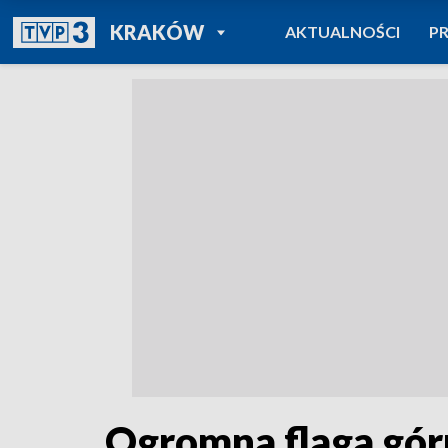
POWRÓT DO
KRAKÓW
AKTUALNOŚCI
P
TVP REGIONY
Ogromna flaga górn