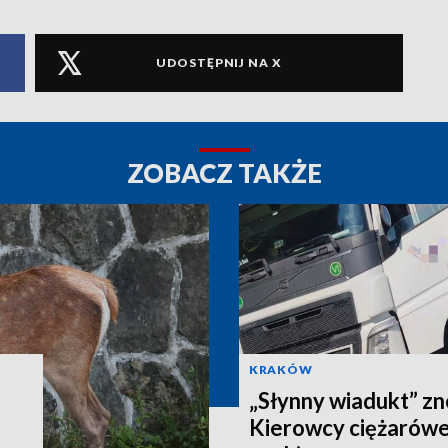
UDOSTĘPNIJ NA X
ZOBACZ TAKŻE
KRAKÓW
„Słynny wiadukt” z
Kierowcy ciężarówe