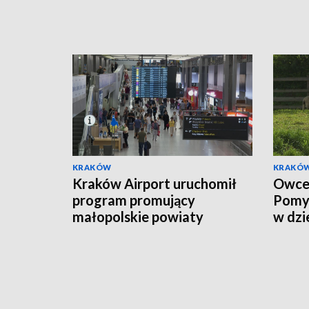
KRAKÓW
KRAKÓ
Kraków Airport uruchomił
Owce 
program promujący
Pomys
małopolskie powiaty
w dzi