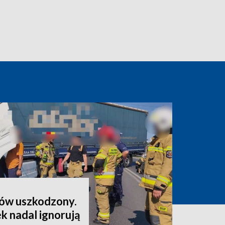
nów uszkodzony.
k nadal ignorują