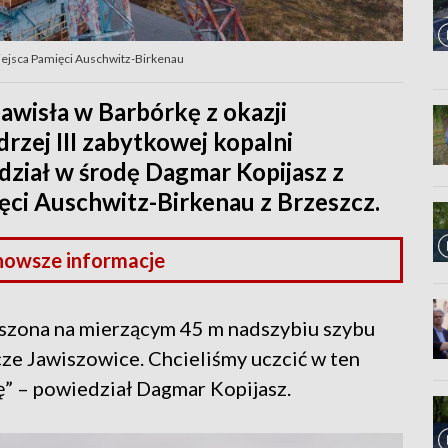
Miejsca Pamięci Auschwitz-Birkenau
awisła w Barbórkę z okazji
rzej III zabytkowej kopalni
dział w środę Dagmar Kopijasz z
ięci Auschwitz-Birkenau z Brzeszcz.
nowsze informacje
eszona na mierzącym 45 m nadszybiu szybu
cze Jawiszowice. Chcieliśmy uczcić w ten
” – powiedział Dagmar Kopijasz.