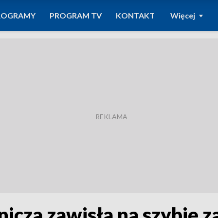
ROGRAMY
PROGRAM TV
KONTAKT
Więcej
icza zawisła na szybie 