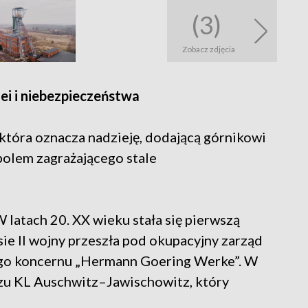
(3)
Zobacz zdjęcia
iei i niebezpieczeństwa
 która oznacza nadzieję, dodającą górnikowi
mbolem zagrażającego stale
 latach 20. XX wieku stała się pierwszą
ie II wojny przeszła pod okupacyjny zarząd
iego koncernu „Hermann Goering Werke”. W
zu KL Auschwitz–Jawischowitz, który