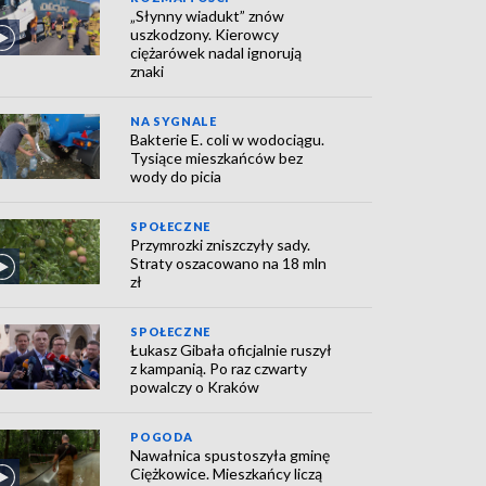
„Słynny wiadukt” znów
uszkodzony. Kierowcy
ciężarówek nadal ignorują
znaki
NA SYGNALE
Bakterie E. coli w wodociągu.
Tysiące mieszkańców bez
wody do picia
SPOŁECZNE
Przymrozki zniszczyły sady.
Straty oszacowano na 18 mln
zł
SPOŁECZNE
Łukasz Gibała oficjalnie ruszył
z kampanią. Po raz czwarty
powalczy o Kraków
POGODA
Nawałnica spustoszyła gminę
Ciężkowice. Mieszkańcy liczą