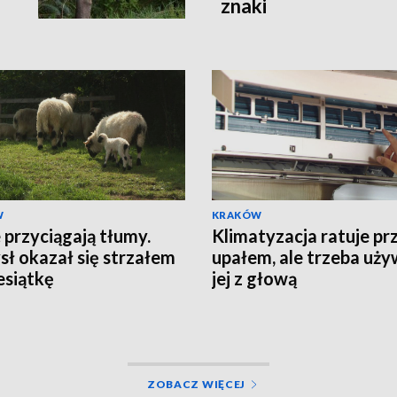
znaki
W
KRAKÓW
przyciągają tłumy.
Klimatyzacja ratuje pr
ł okazał się strzałem
upałem, ale trzeba uż
esiątkę
jej z głową
ZOBACZ WIĘCEJ