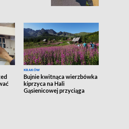
KRAKÓW
zed
Bujnie kwitnąca wierzbówka
ywać
kiprzyca na Hali
Gąsienicowej przyciąga
tłumy turystów