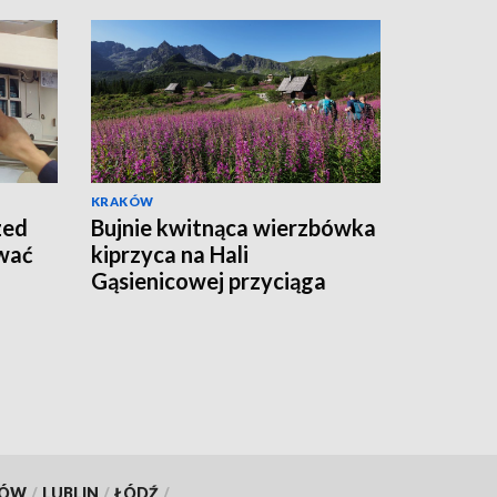
KRAKÓW
zed
Bujnie kwitnąca wierzbówka
ywać
kiprzyca na Hali
Gąsienicowej przyciąga
tłumy turystów
KÓW
/
LUBLIN
/
ŁÓDŹ
/