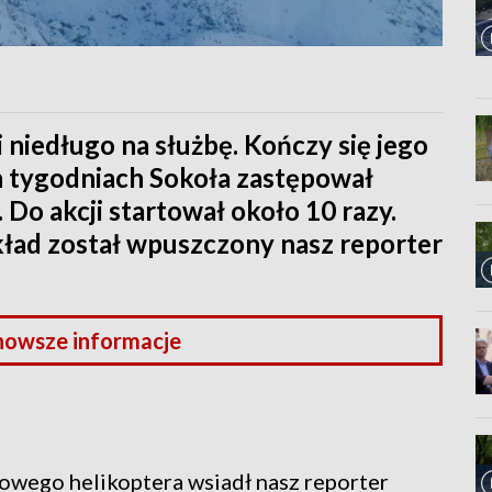
niedługo na służbę. Kończy się jego
h tygodniach Sokoła zastępował
 Do akcji startował około 10 razy.
kład został wpuszczony nasz reporter
nowsze informacje
kowego helikoptera wsiadł nasz reporter