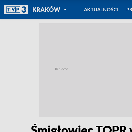
POWRÓT DO
KRAKÓW
AKTUALNOŚCI
P
TVP REGIONY
Śmigłowiec TOPR w