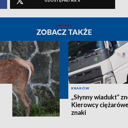
UDOSTĘPNIJ NA X
ZOBACZ TAKŻE
KRAKÓW
„Słynny wiadukt” z
Kierowcy ciężarówe
znaki