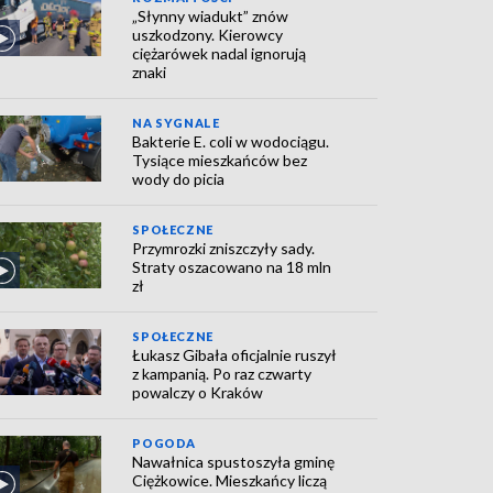
„Słynny wiadukt” znów
uszkodzony. Kierowcy
ciężarówek nadal ignorują
znaki
NA SYGNALE
Bakterie E. coli w wodociągu.
Tysiące mieszkańców bez
wody do picia
SPOŁECZNE
Przymrozki zniszczyły sady.
Straty oszacowano na 18 mln
zł
SPOŁECZNE
Łukasz Gibała oficjalnie ruszył
z kampanią. Po raz czwarty
powalczy o Kraków
POGODA
Nawałnica spustoszyła gminę
Ciężkowice. Mieszkańcy liczą