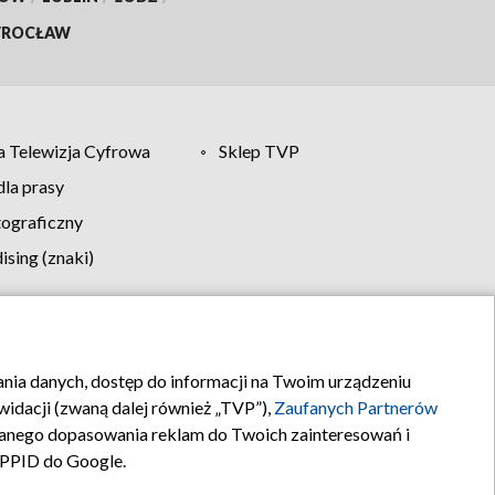
ROCŁAW
 Telewizja Cyfrowa
Sklep TVP
la prasy
tograficzny
sing (znaki)
klamy
Kontakt
rania danych, dostęp do informacji na Twoim urządzeniu
idacji (zwaną dalej również „TVP”),
Zaufanych Partnerów
anego dopasowania reklam do Twoich zainteresowań i
a PPID do Google.