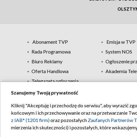
OLSZTY
Abonament TVP
Emisja w TVP
Rada Programowa
System NOS
Biuro Reklamy
Ogłoszenie pr
Oferta Handlowa
Akademia Tele
Telegazeta ogłoszenia
Szanujemy Twoją prywatność
Regulamin TVP
Kliknij "Akceptuję i przechodzę do serwisu", aby wyrazić zg
końcowym i ich przechowywanie oraz na przetwarzanie Twoich
z IAB* (1201 firm)
oraz pozostałych
Zaufanych Partnerów T
mierzenia ich skuteczności) i pozostałych, które wskazujemy