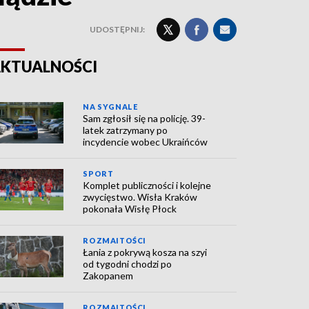
UDOSTĘPNIJ:
KTUALNOŚCI
NA SYGNALE
Sam zgłosił się na policję. 39-
latek zatrzymany po
incydencie wobec Ukraińców
SPORT
Komplet publiczności i kolejne
zwycięstwo. Wisła Kraków
pokonała Wisłę Płock
ROZMAITOŚCI
Łania z pokrywą kosza na szyi
od tygodni chodzi po
Zakopanem
ROZMAITOŚCI