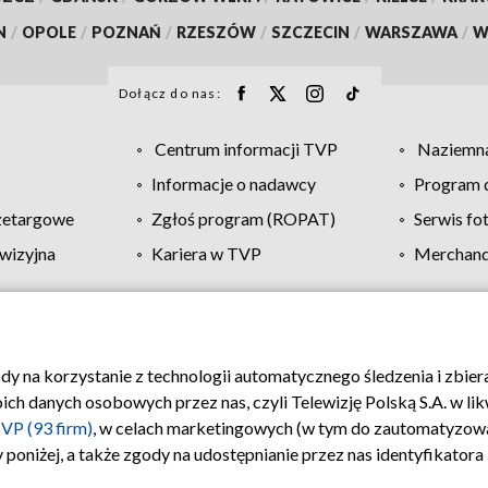
N
/
OPOLE
/
POZNAŃ
/
RZESZÓW
/
SZCZECIN
/
WARSZAWA
/
W
Dołącz do nas:
Centrum informacji TVP
Naziemna
Informacje o nadawcy
Program d
zetargowe
Zgłoś program (ROPAT)
Serwis fo
wizyjna
Kariera w TVP
Merchandi
Polityka prywatności
Moje zgody
Pomoc
Biuro re
ody na korzystanie z technologii automatycznego śledzenia i zbie
 danych osobowych przez nas, czyli Telewizję Polską S.A. w likw
VP (93 firm)
, w celach marketingowych (w tym do zautomatyzow
 poniżej, a także zgody na udostępnianie przez nas identyfikator