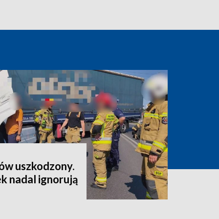
nów uszkodzony.
k nadal ignorują