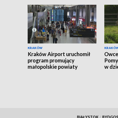
KRAKÓW
KRAKÓ
Kraków Airport uruchomił
Owce 
program promujący
Pomys
małopolskie powiaty
w dzi
BIAŁYSTOK
/
BYDGO