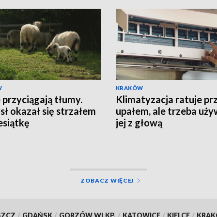
W
KRAKÓW
przyciągają tłumy.
Klimatyzacja ratuje pr
ł okazał się strzałem
upałem, ale trzeba uż
esiątkę
jej z głową
ZOBACZ WIĘCEJ
SZCZ
/
GDAŃSK
/
GORZÓW WLKP.
/
KATOWICE
/
KIELCE
/
KRA