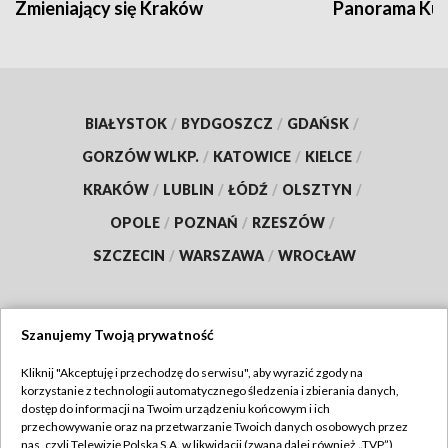
Zmieniający się Kraków
Panorama Kul
BIAŁYSTOK
/
BYDGOSZCZ
/
GDAŃSK
/
GORZÓW WLKP.
/
KATOWICE
/
KIELCE
/
KRAKÓW
/
LUBLIN
/
ŁÓDŹ
/
OLSZTYN
/
OPOLE
/
POZNAŃ
/
RZESZÓW
/
SZCZECIN
/
WARSZAWA
/
WROCŁAW
Szanujemy Twoją prywatność
Dołącz do nas:
Kliknij "Akceptuję i przechodzę do serwisu", aby wyrazić zgody na
korzystanie z technologii automatycznego śledzenia i zbierania danych,
TVP
dostęp do informacji na Twoim urządzeniu końcowym i ich
Abonament TVP
przechowywanie oraz na przetwarzanie Twoich danych osobowych przez
Regulamin TVP
nas, czyli Telewizję Polską S.A. w likwidacji (zwaną dalej również „TVP”),