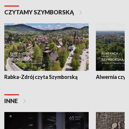
CZYTAMY SZYMBORSKĄ
Rabka-Zdrój czyta Szymborską
Alwernia czy
INNE