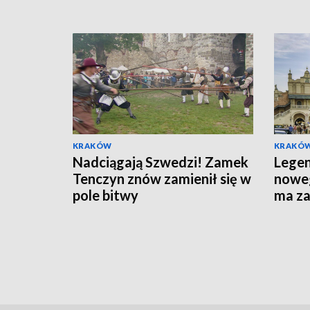
KRAKÓW
KRAKÓ
Nadciągają Szwedzi! Zamek
Lege
Tenczyn znów zamienił się w
noweg
pole bitwy
ma z
chara