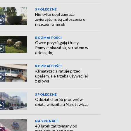
SPOŁECZNE
Nie tylko upał zagraża
zwierzętom. Są zgłoszenia o
niszczeniu misek
ROZMAITOŚCI
Owce przyciągają tłumy.
Pomysł okazał się strzałem w
dziesiątkę
ROZMAITOŚCI
Klimatyzacja ratuje przed
upałem, ale trzeba używać jej
z głową
SPOŁECZNE
Oddział chorób płuc znów
działa w Szpitalu Narutowicza
NA SYGNALE
40-latek zatrzymany po
zranieniu mieszkańca