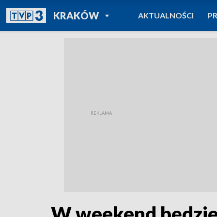
POWRÓT DO
KRAKÓW
AKTUALNOŚCI
P
TVP REGIONY
W weekend będzie