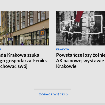
W
KRAKÓW
nda Krakowa szuka
Powstańcze losy żołni
o gospodarza. Feniks
AK na nowej wystawie
achować swój
Krakowie
kter
ZOBACZ WIĘCEJ