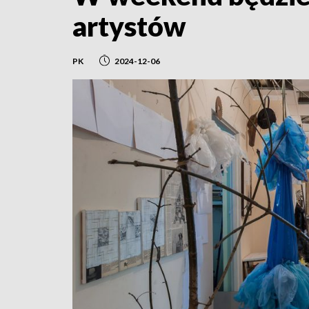
artystów
PK
2024-12-06