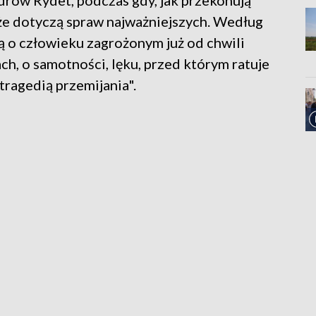
rów Rydet, podczas gdy, jak przekonują
aże dotyczą spraw najważniejszych. Według
ą o człowieku zagrożonym już od chwili
ach, o samotności, lęku, przed którym ratuje
 tragedią przemijania".