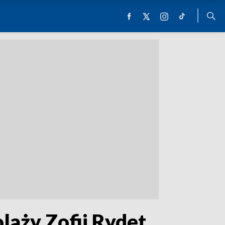
laży Zofii Rydet