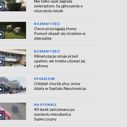
Nie tylko upał zagraża
zwierzętom. Są zgłoszenia o
niszczeniu misek
ROZMAITOŚCI
Owce przyciągają tłumy.
Pomysł okazał się strzałem w
dziesiątkę
ROZMAITOŚCI
Klimatyzacja ratuje przed
upałem, ale trzeba używać jej
z głową
SPOŁECZNE
Oddział chorób płuc znów
działa w Szpitalu Narutowicza
NA SYGNALE
40-latek zatrzymany po
zranieniu mieszkańca
Sądecczyzny