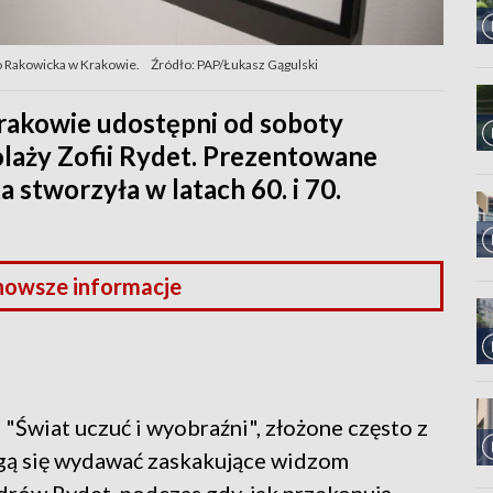
o Rakowicka w Krakowie.
Źródło: PAP/Łukasz Gągulski
rakowie udostępni od soboty
laży Zofii Rydet. Prezentowane
 stworzyła w latach 60. i 70.
nowsze informacje
"Świat uczuć i wyobraźni", złożone często z
gą się wydawać zaskakujące widzom