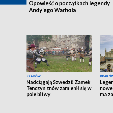
Opowieść o początkach legendy
Andy’ego Warhola
KRAKÓW
KRAKÓ
Nadciągają Szwedzi! Zamek
Lege
Tenczyn znów zamienił się w
noweg
pole bitwy
ma z
chara