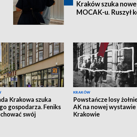
Kraków szuka nowe
MOCAK-u. Ruszył k
W
KRAKÓW
nda Krakowa szuka
Powstańcze losy żołni
o gospodarza. Feniks
AK na nowej wystawie
achować swój
Krakowie
kter