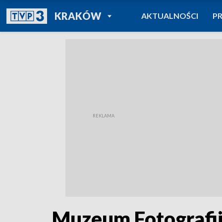
POWRÓT DO
KRAKÓW
AKTUALNOŚCI
P
TVP REGIONY
Muzeum Fotografii