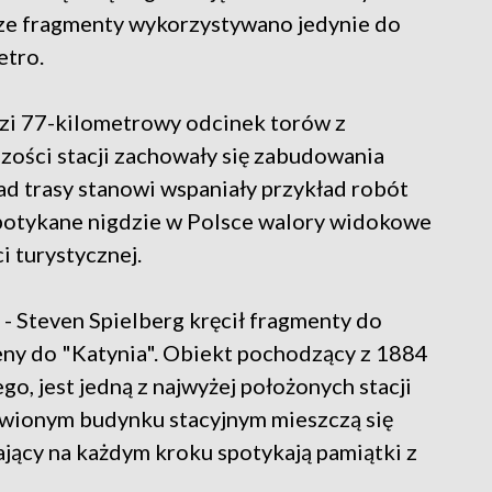
cze fragmenty wykorzystywano jedynie do
etro.
dzi 77-kilometrowy odcinek torów z
ości stacji zachowały się zabudowania
kład trasy stanowi wspaniały przykład robót
espotykane nigdzie w Polsce walory widokowe
i turystycznej.
j - Steven Spielberg kręcił fragmenty do
ceny do "Katynia". Obiekt pochodzący z 1884
o, jest jedną z najwyżej położonych stacji
wionym budynku stacyjnym mieszczą się
jący na każdym kroku spotykają pamiątki z