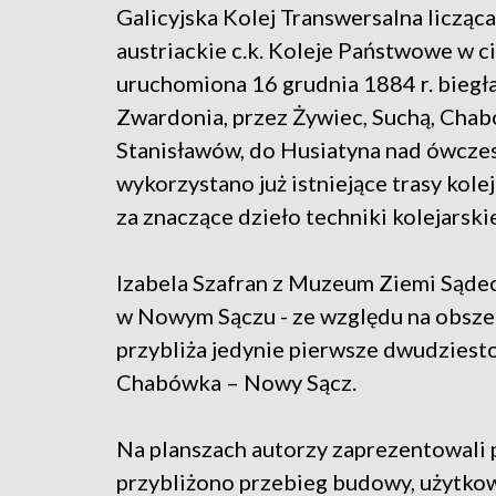
Galicyjska Kolej Transwersalna liczą
austriackie c.k. Koleje Państwowe w c
uruchomiona 16 grudnia 1884 r. biegł
Zwardonia, przez Żywiec, Suchą, Chab
Stanisławów, do Husiatyna nad ówczesn
wykorzystano już istniejące trasy kol
za znaczące dzieło techniki kolejarskie
Izabela Szafran z Muzeum Ziemi Sąde
w Nowym Sączu - ze względu na obszer
przybliża jedynie pierwsze dwudziest
Chabówka – Nowy Sącz.
Na planszach autorzy zaprezentowali 
przybliżono przebieg budowy, użytkow