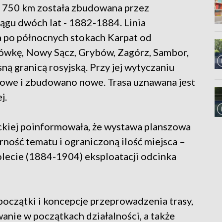
ca 750 km została zbudowana przez
iągu dwóch lat - 1882-1884. Linia
a po północnych stokach Karpat od
ówkę, Nowy Sącz, Grybów, Zagórz, Sambor,
ą granicą rosyjską. Przy jej wytyczaniu
ejowe i zbudowano nowe. Trasa uznawana jest
j.
ckiej poinformowała, że wystawa planszowa
ność tematu i ograniczoną ilość miejsca –
olecie (1884-1904) eksploatacji odcinka
początki i koncepcje przeprowadzenia trasy,
anie w początkach działalności, a także