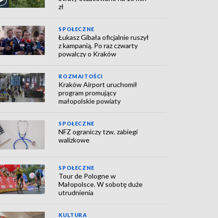
zł
SPOŁECZNE
Łukasz Gibała oficjalnie ruszył
z kampanią. Po raz czwarty
powalczy o Kraków
ROZMAITOŚCI
Kraków Airport uruchomił
program promujący
małopolskie powiaty
SPOŁECZNE
NFZ ograniczy tzw. zabiegi
walizkowe
SPOŁECZNE
Tour de Pologne w
Małopolsce. W sobotę duże
utrudnienia
KULTURA