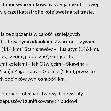
i tabor wyprodukowany specjalnie dla nowej
ększej katastrofie kolejowej na tej trasie,
a ze złączenia w całość istniejących
ybudowanymi odcinkami Zwardoń – Żywiec –
(114 km) i Stanisławów – Husiatyn (146 km),
ołączenia „poboczne”, służące do
cymi kolejami – jak Oświęcim – Skawina –
 km) i Zagórzany – Gorlice (5 km), przez co
h odcinków wyniosła 559 km.
h biurach kolei państwowych powstały
rzepustów i zunifikowanych budowli