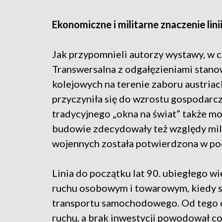
Ekonomiczne i militarne znaczenie lini
Jak przypomnieli autorzy wystawy, w c
Transwersalna z odgałęzieniami stanowi
kolejowych na terenie zaboru austriack
przyczyniła się do wzrostu gospodarc
tradycyjnego „okna na świat” także m
budowie zdecydowały też względy milit
wojennych została potwierdzona w poc
Linia do początku lat 90. ubiegłego 
ruchu osobowym i towarowym, kiedy st
transportu samochodowego. Od tego c
ruchu, a brak inwestycji powodował co