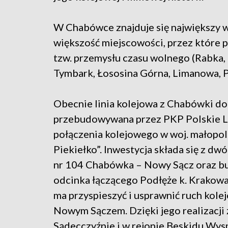
W Chabówce znajduje się największy w
większość miejscowości, przez które p
tzw. przemysłu czasu wolnego (Rabka,
Tymbark, Łososina Górna, Limanowa, P
Obecnie linia kolejowa z Chabówki d
przebudowywana przez PKP Polskie 
połączenia kolejowego w woj. małopo
Piekiełko”. Inwestycja składa się z dwó
nr 104 Chabówka – Nowy Sącz oraz b
odcinka łączącego Podłęże k. Krakowa
ma przyspieszyć i usprawnić ruch ko
Nowym Sączem. Dzięki jego realizacji
Sądecczyźnie i w rejonie Beskidu Wy