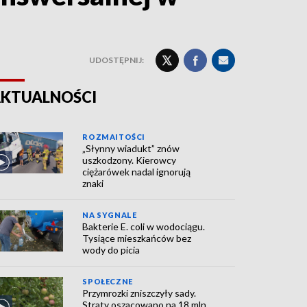
UDOSTĘPNIJ:
KTUALNOŚCI
ROZMAITOŚCI
„Słynny wiadukt” znów
uszkodzony. Kierowcy
ciężarówek nadal ignorują
znaki
NA SYGNALE
Bakterie E. coli w wodociągu.
Tysiące mieszkańców bez
wody do picia
SPOŁECZNE
Przymrozki zniszczyły sady.
Straty oszacowano na 18 mln