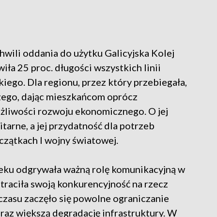
i
hwili oddania do użytku Galicyjska Kolej
ła 25 proc. długości wszystkich linii
iego. Dla regionu, przez który przebiegała,
zego, dając mieszkańcom oprócz
ożliwości rozwoju ekonomicznego. O jej
arne, a jej przydatność dla potrzeb
zątkach I wojny światowej.
wieku odgrywała ważną rolę komunikacyjną w
raciła swoją konkurencyjność na rzecz
zasu zaczęło się powolne ograniczanie
raz większą degradację infrastruktury. W