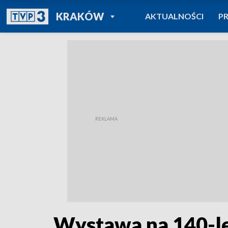
POWRÓT DO
KRAKÓW
AKTUALNOŚCI
P
TVP REGIONY
Wystawa na 140-lec