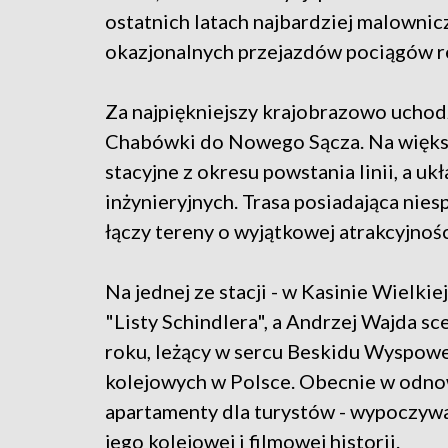
ostatnich latach najbardziej malowni
okazjonalnych przejazdów pociągów r
Za najpiękniejszy krajobrazowo ucho
Chabówki do Nowego Sącza. Na większ
stacyjne z okresu powstania linii, a u
inżynieryjnych. Trasa posiadająca ni
łączy tereny o wyjątkowej atrakcyjnośc
Na jednej ze stacji - w Kasinie Wielkie
"Listy Schindlera", a Andrzej Wajda s
roku, leżący w sercu Beskidu Wyspoweg
kolejowych w Polsce. Obecnie w odno
apartamenty dla turystów - wypoczywa
jego kolejowej i filmowej historii.