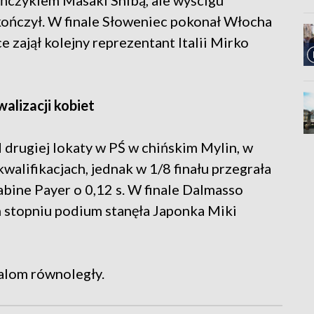
pończykiem Masaki Shibą, ale wyścigu
ończył. W finale Słoweniec pokonał Włocha
 zajął kolejny reprezentant Italii Mirko
alizacji kobiet
 drugiej lokaty w PŚ w chińskim Mylin, w
alifikacjach, jednak w 1/8 finału przegrała
bine Payer o 0,12 s. W finale Dalmasso
m stopniu podium stanęła Japonka Miki
lalom równoległy.