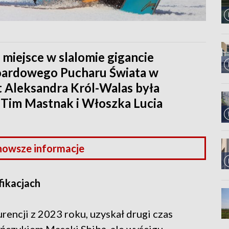
 miejsce w slalomie gigancie
ardowego Pucharu Świata w
t Aleksandra Król-Walas była
c Tim Mastnak i Włoszka Lucia
nowsze informacje
fikacjach
rencji z 2023 roku, uzyskał drugi czas