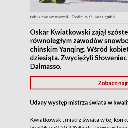
Polak Oskar Kwiatkowski.
Źródło: PAP/Łukasz Gągulski
Oskar Kwiatkowski zajął szóste
równoległym zawodów snowbo
chińskim Yanqing. Wśród kobie
dziesiąta. Zwyciężyli Słowenie
Dalmasso.
Zobacz naj
Udany występ mistrza świata w kwali
Kwiatkowski, mistrz świata w tej konku