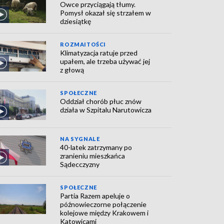
Owce przyciągają tłumy.
Pomysł okazał się strzałem w
dziesiątkę
ROZMAITOŚCI
Klimatyzacja ratuje przed
upałem, ale trzeba używać jej
z głową
SPOŁECZNE
Oddział chorób płuc znów
działa w Szpitalu Narutowicza
NA SYGNALE
40-latek zatrzymany po
zranieniu mieszkańca
Sądecczyzny
SPOŁECZNE
Partia Razem apeluje o
późnowieczorne połączenie
kolejowe między Krakowem i
Katowicami