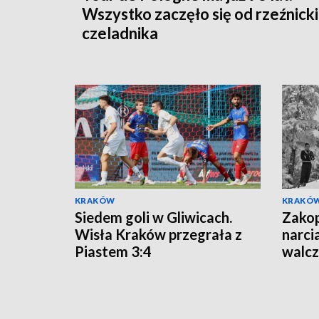
Wszystko zaczęło się od rzeźnick
czeladnika
KRAKÓW
KRAKÓ
Siedem goli w Gliwicach.
Zakop
Wisła Kraków przegrała z
narci
Piastem 3:4
walcz
Wars