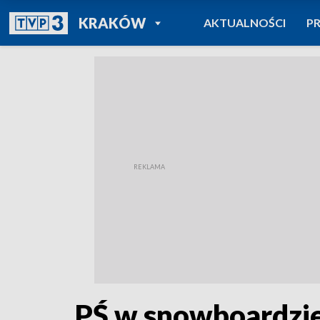
POWRÓT DO
KRAKÓW
AKTUALNOŚCI
P
TVP REGIONY
PŚ w snowboardzie