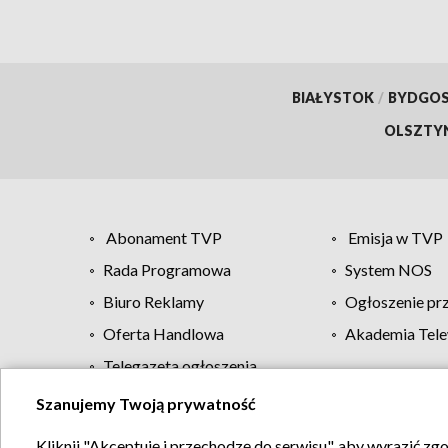
BIAŁYSTOK
/
BYDGO
OLSZTY
Abonament TVP
Emisja w TVP
Rada Programowa
System NOS
Biuro Reklamy
Ogłoszenie pr
Oferta Handlowa
Akademia Tele
Telegazeta ogłoszenia
Szanujemy Twoją prywatność
Regulamin TVP
Kliknij "Akceptuję i przechodzę do serwisu", aby wyrazić zg