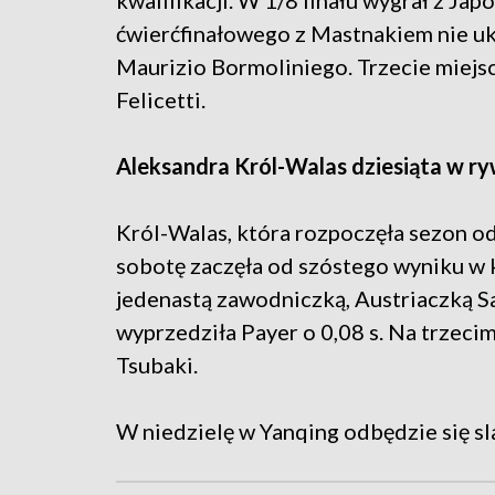
kwalifikacji. W 1/8 finału wygrał z Ja
ćwierćfinałowego z Mastnakiem nie uk
Maurizio Bormoliniego. Trzecie miejsce
Felicetti.
Aleksandra Król-Walas dziesiąta w ryw
Król-Walas, która rozpoczęła sezon od
sobotę zaczęła od szóstego wyniku w kw
jedenastą zawodniczką, Austriaczką Sa
wyprzedziła Payer o 0,08 s. Na trzeci
Tsubaki.
W niedzielę w Yanqing odbędzie się s