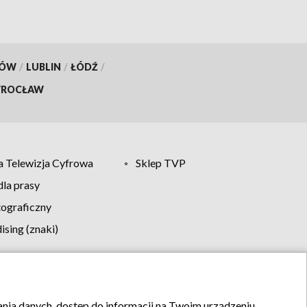
KÓW
/
LUBLIN
/
ŁÓDŹ
/
ROCŁAW
 Telewizja Cyfrowa
Sklep TVP
la prasy
tograficzny
sing (znaki)
klamy
Kontakt
rania danych, dostęp do informacji na Twoim urządzeniu