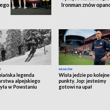
iego
Ironman znów opan
W
KRAKÓW
iańska legenda
Wisła jedzie po kolejne
arstwa alpejskiego
punkty. Jop: jesteśmy
yła w Powstaniu
gotowi na upał
zawskim