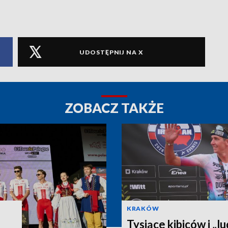
UDOSTĘPNIJ NA X
ZOBACZ TAKŻE
KRAKÓW
Tysiące kibiców i „lu