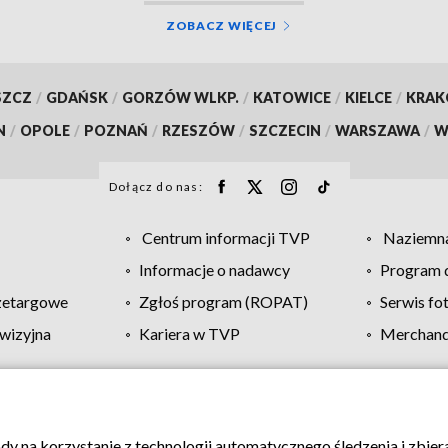
ZOBACZ WIĘCEJ
SZCZ
/
GDAŃSK
/
GORZÓW WLKP.
/
KATOWICE
/
KIELCE
/
KRA
N
/
OPOLE
/
POZNAŃ
/
RZESZÓW
/
SZCZECIN
/
WARSZAWA
/
W
Dołącz do nas:
Centrum informacji TVP
Naziemna
Informacje o nadawcy
Program d
zetargowe
Zgłoś program (ROPAT)
Serwis fo
wizyjna
Kariera w TVP
Merchandi
Polityka prywatności
Moje zgody
Pomoc
Biuro re
ody na korzystanie z technologii automatycznego śledzenia i zbie