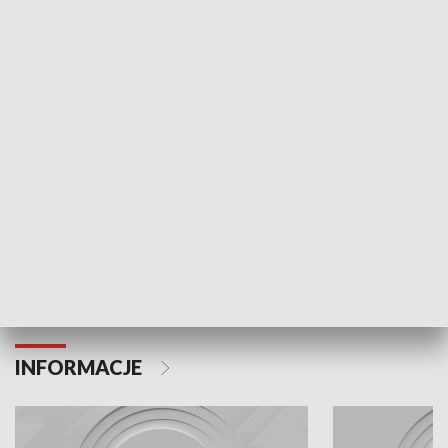
Odc. 6
Odc. 5
Czy wiesz, że Kraków inwestuje w edukację i
Czy wiesz, jak Kr
rozwój młodych?
mieszkańców?
INFORMACJE