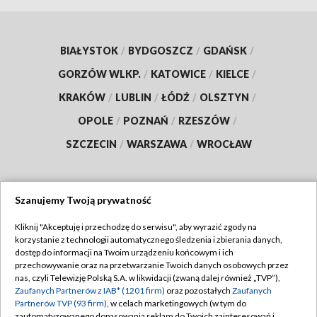
BIAŁYSTOK
/
BYDGOSZCZ
/
GDAŃSK
/
GORZÓW WLKP.
/
KATOWICE
/
KIELCE
/
KRAKÓW
/
LUBLIN
/
ŁÓDŹ
/
OLSZTYN
/
OPOLE
/
POZNAŃ
/
RZESZÓW
/
SZCZECIN
/
WARSZAWA
/
WROCŁAW
Szanujemy Twoją prywatność
Dołącz do nas:
Kliknij "Akceptuję i przechodzę do serwisu", aby wyrazić zgody na
korzystanie z technologii automatycznego śledzenia i zbierania danych,
TVP
dostęp do informacji na Twoim urządzeniu końcowym i ich
Abonament TVP
przechowywanie oraz na przetwarzanie Twoich danych osobowych przez
Regulamin TVP
nas, czyli Telewizję Polską S.A. w likwidacji (zwaną dalej również „TVP”),
Emisja w TVP
Zaufanych Partnerów z IAB* (1201 firm)
oraz pozostałych
Zaufanych
Polityka prywatności
Partnerów TVP (93 firm)
, w celach marketingowych (w tym do
Centrum informacji TVP
Moje zgody
zautomatyzowanego dopasowania reklam do Twoich zainteresowań i