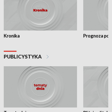
Kronika
Prognoza po
PUBLICYSTYKA