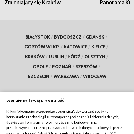
Zmieniający się Kraków
Panorama Kul
BIAŁYSTOK
/
BYDGOSZCZ
/
GDAŃSK
/
GORZÓW WLKP.
/
KATOWICE
/
KIELCE
/
KRAKÓW
/
LUBLIN
/
ŁÓDŹ
/
OLSZTYN
/
OPOLE
/
POZNAŃ
/
RZESZÓW
/
SZCZECIN
/
WARSZAWA
/
WROCŁAW
Szanujemy Twoją prywatność
Dołącz do nas:
Kliknij "Akceptuję i przechodzę do serwisu", aby wyrazić zgody na
korzystanie z technologii automatycznego śledzenia i zbierania danych,
TVP
dostęp do informacji na Twoim urządzeniu końcowym i ich
Abonament TVP
przechowywanie oraz na przetwarzanie Twoich danych osobowych przez
Regulamin TVP
nas, czyli Telewizję Polską S.A. w likwidacji (zwaną dalej również „TVP”),