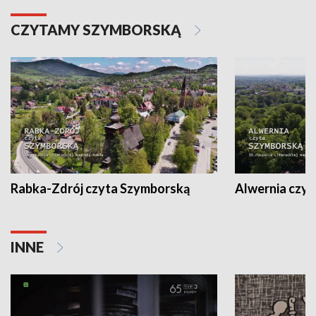
CZYTAMY SZYMBORSKĄ
Rabka-Zdrój czyta Szymborską
Alwernia czy
INNE