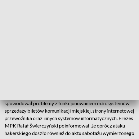
komunikacji miejskiej.
Wewnętrzne systemy wciąż w naprawie
Rzecznik zaznaczył, że firma koncentruje się teraz nad
przywracaniem wewnętrznych systemów informatycznych, a
także cały czas współpracuje z odpowiednimi służbami
zajmującymi się cyberbezpieczeństwem.
Zgłoszenie ataku do służb państwowych
Miejskie Przedsiębiorstwo Komunikacyjne w Krakowie
poinformowało we wtorek o ataku hakerskim, który
spowodował problemy z funkcjonowaniem m.in. systemów
sprzedaży biletów komunikacji miejskiej, strony internetowej
przewoźnika oraz innych systemów informatycznych. Prezes
MPK Rafał Świerczyński poinformował, że oprócz ataku
hakerskiego doszło również do aktu sabotażu wymierzonego