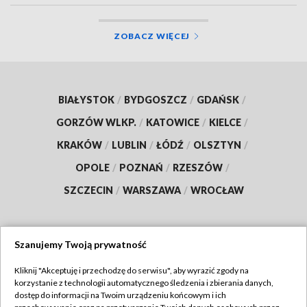
ZOBACZ WIĘCEJ
BIAŁYSTOK
/
BYDGOSZCZ
/
GDAŃSK
/
GORZÓW WLKP.
/
KATOWICE
/
KIELCE
/
KRAKÓW
/
LUBLIN
/
ŁÓDŹ
/
OLSZTYN
/
OPOLE
/
POZNAŃ
/
RZESZÓW
/
SZCZECIN
/
WARSZAWA
/
WROCŁAW
Szanujemy Twoją prywatność
Dołącz do nas:
Kliknij "Akceptuję i przechodzę do serwisu", aby wyrazić zgody na
korzystanie z technologii automatycznego śledzenia i zbierania danych,
TVP
dostęp do informacji na Twoim urządzeniu końcowym i ich