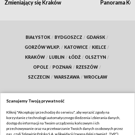
Zmieniający się Kraków
Panorama Kul
BIAŁYSTOK
/
BYDGOSZCZ
/
GDAŃSK
/
GORZÓW WLKP.
/
KATOWICE
/
KIELCE
/
KRAKÓW
/
LUBLIN
/
ŁÓDŹ
/
OLSZTYN
/
OPOLE
/
POZNAŃ
/
RZESZÓW
/
SZCZECIN
/
WARSZAWA
/
WROCŁAW
Szanujemy Twoją prywatność
Dołącz do nas:
Kliknij "Akceptuję i przechodzę do serwisu", aby wyrazić zgody na
korzystanie z technologii automatycznego śledzenia i zbierania danych,
TVP
dostęp do informacji na Twoim urządzeniu końcowym i ich
Abonament TVP
przechowywanie oraz na przetwarzanie Twoich danych osobowych przez
Regulamin TVP
nas, czyli Telewizję Polską S.A. w likwidacji (zwaną dalej również „TVP”),