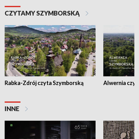
CZYTAMY SZYMBORSKĄ
Rabka-Zdrój czyta Szymborską
Alwernia czy
INNE