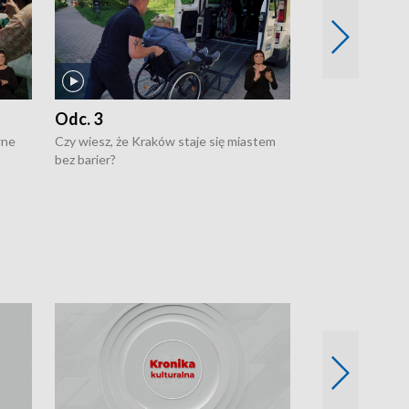
Odc. 3
Odc. 2
wne
Czy wiesz, że Kraków staje się miastem
Czy wiesz, że Kr
bez barier?
poprawia jakość 