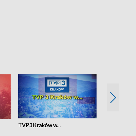
TVP3 Kraków w...
Ślizg