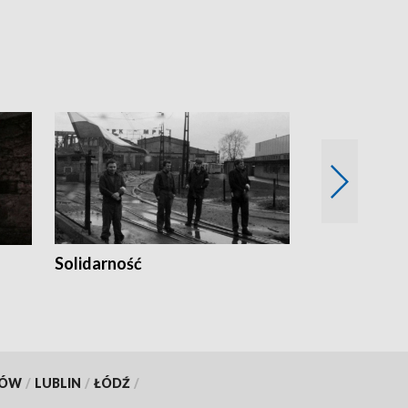
Solidarność
Trudne lata
KÓW
/
LUBLIN
/
ŁÓDŹ
/