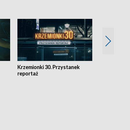
Krzemionki 30. Przystanek
Kraków - jak
reportaż