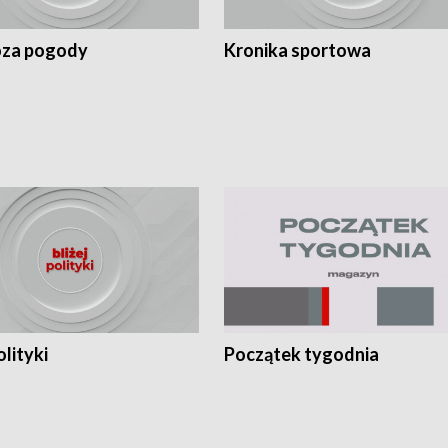
za pogody
Kronika sportowa
olityki
Początek tygodnia