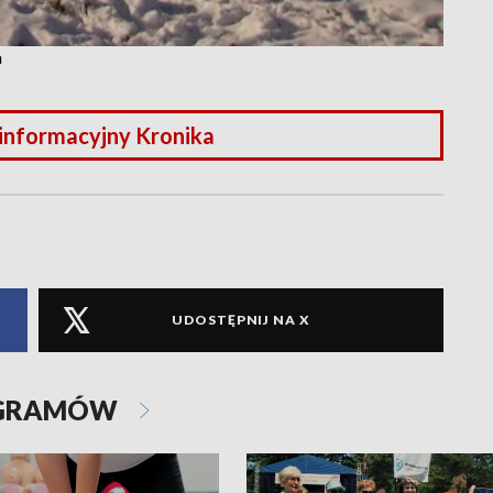
a
 informacyjny Kronika
UDOSTĘPNIJ NA X
OGRAMÓW