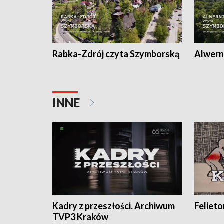
Rabka-Zdrój czyta Szymborską
Alwern
INNE
Kadry z przeszłości. Archiwum
Feliet
TVP3 Kraków