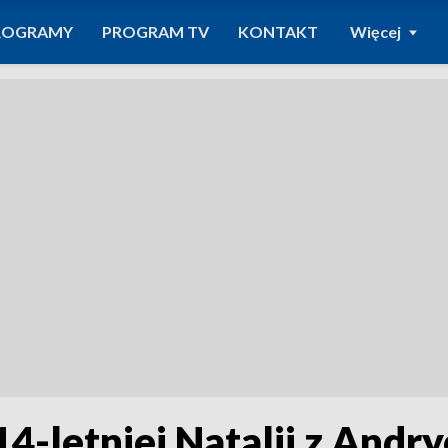
ROGRAMY
PROGRAM TV
KONTAKT
Więcej
14-letniej Natalii z And