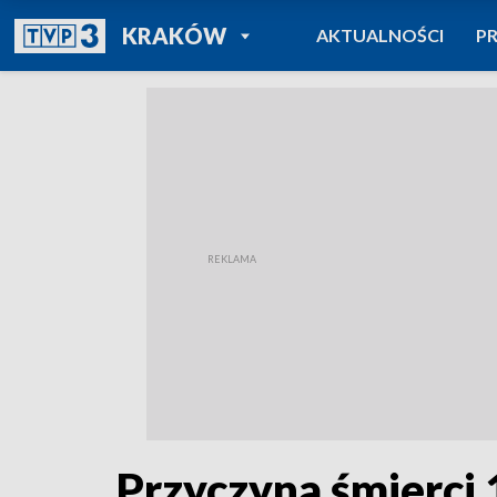
POWRÓT DO
KRAKÓW
AKTUALNOŚCI
P
TVP REGIONY
Przyczyna śmierci 