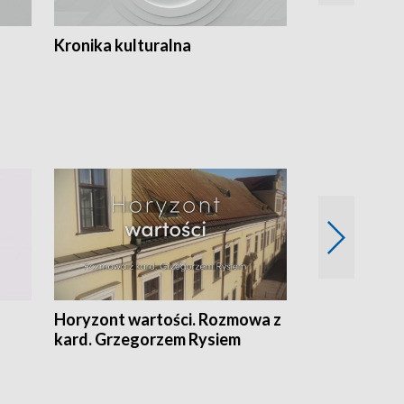
Kronika kulturalna
Kronika Tydz
Horyzont wartości. Rozmowa z
Kulturalnie 
kard. Grzegorzem Rysiem