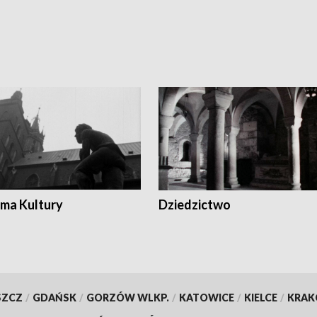
ma Kultury
Dziedzictwo
SZCZ
/
GDAŃSK
/
GORZÓW WLKP.
/
KATOWICE
/
KIELCE
/
KRA