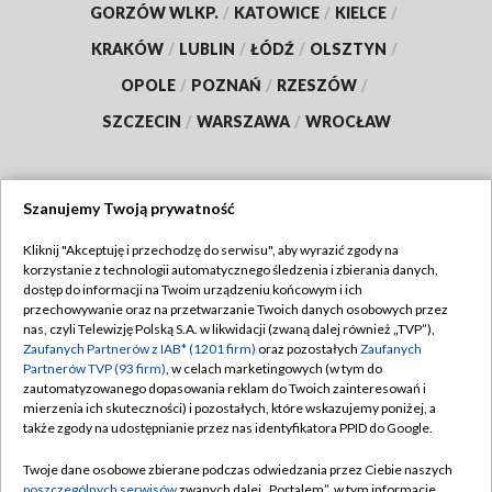
GORZÓW WLKP.
/
KATOWICE
/
KIELCE
/
KRAKÓW
/
LUBLIN
/
ŁÓDŹ
/
OLSZTYN
/
OPOLE
/
POZNAŃ
/
RZESZÓW
/
SZCZECIN
/
WARSZAWA
/
WROCŁAW
Szanujemy Twoją prywatność
Dołącz do nas:
Kliknij "Akceptuję i przechodzę do serwisu", aby wyrazić zgody na
korzystanie z technologii automatycznego śledzenia i zbierania danych,
TVP
dostęp do informacji na Twoim urządzeniu końcowym i ich
Abonament TVP
przechowywanie oraz na przetwarzanie Twoich danych osobowych przez
Regulamin TVP
nas, czyli Telewizję Polską S.A. w likwidacji (zwaną dalej również „TVP”),
Emisja w TVP
Polityka prywatności
Zaufanych Partnerów z IAB* (1201 firm)
oraz pozostałych
Zaufanych
Partnerów TVP (93 firm)
, w celach marketingowych (w tym do
Centrum informacji TVP
Moje zgody
zautomatyzowanego dopasowania reklam do Twoich zainteresowań i
mierzenia ich skuteczności) i pozostałych, które wskazujemy poniżej, a
Naziemna Telewizja Cyfrowa
Pomoc
także zgody na udostępnianie przez nas identyfikatora PPID do Google.
Sklep TVP
Biuro reklamy
Twoje dane osobowe zbierane podczas odwiedzania przez Ciebie naszych
Rada Programowa
Kontakt
poszczególnych serwisów
zwanych dalej „Portalem”, w tym informacje