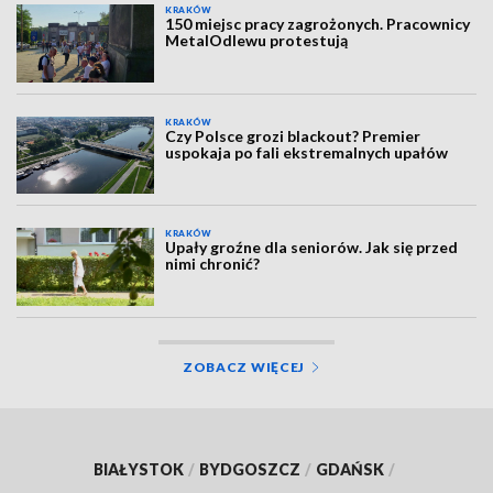
KRAKÓW
150 miejsc pracy zagrożonych. Pracownicy
MetalOdlewu protestują
KRAKÓW
Czy Polsce grozi blackout? Premier
uspokaja po fali ekstremalnych upałów
KRAKÓW
Upały groźne dla seniorów. Jak się przed
nimi chronić?
ZOBACZ WIĘCEJ
BIAŁYSTOK
/
BYDGOSZCZ
/
GDAŃSK
/