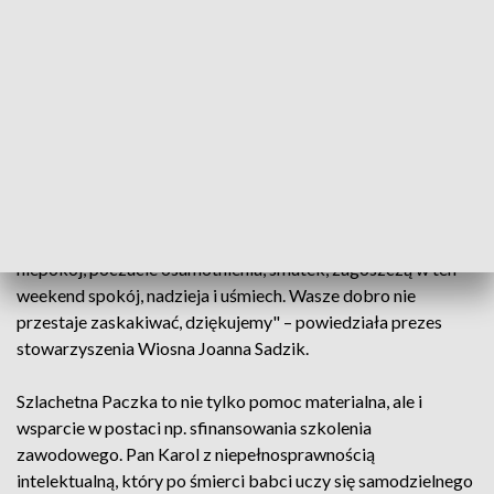
Paczki otrzymają rodziny zgłoszone wcześniej np. przez
osoby z ich otoczenia jako te, które potrzebują pomocy.
Zgłoszenia są weryfikowane przez organizatorów akcji m.in.
poprzez osobiste odwiedzenie domów. Następnie
uruchamiana jest baza najbardziej potrzebujących rodzin i
dobroczyńca może wybrać rodzinę, której pomoże. W tym
roku wśród beneficjentów są m.in. powodzianie.
"W domach 17 tys. 20 rodzin, w których codziennością były
niepokój, poczucie osamotnienia, smutek, zagoszczą w ten
weekend spokój, nadzieja i uśmiech. Wasze dobro nie
przestaje zaskakiwać, dziękujemy" – powiedziała prezes
stowarzyszenia Wiosna Joanna Sadzik.
Szlachetna Paczka to nie tylko pomoc materialna, ale i
wsparcie w postaci np. sfinansowania szkolenia
zawodowego. Pan Karol z niepełnosprawnością
intelektualną, który po śmierci babci uczy się samodzielnego