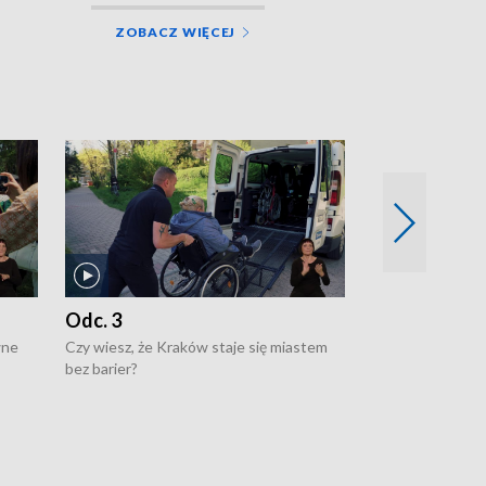
ZOBACZ WIĘCEJ
Odc. 3
Odc. 2
wne
Czy wiesz, że Kraków staje się miastem
Czy wiesz, że Kr
bez barier?
poprawia jakość 