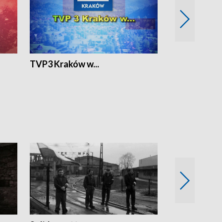
TVP3 Kraków w...
Ślizg