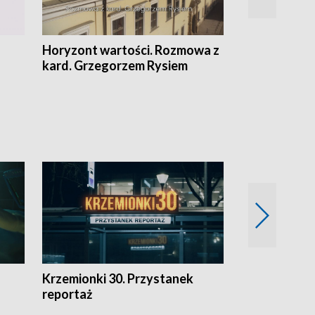
Horyzont wartości. Rozmowa z
Kulturalnie 
kard. Grzegorzem Rysiem
Krzemionki 30. Przystanek
Kraków - jak
reportaż