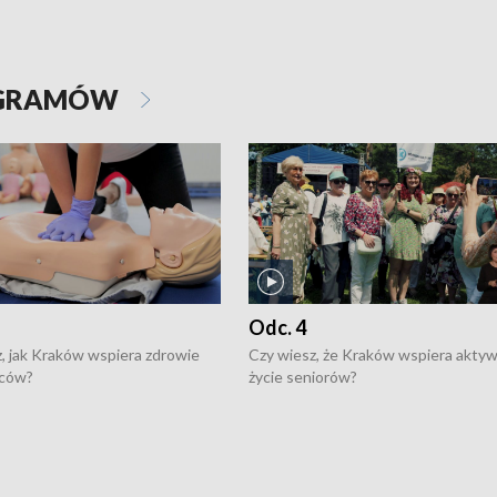
OGRAMÓW
Odc. 4
, jak Kraków wspiera zdrowie
Czy wiesz, że Kraków wspiera akty
ców?
życie seniorów?