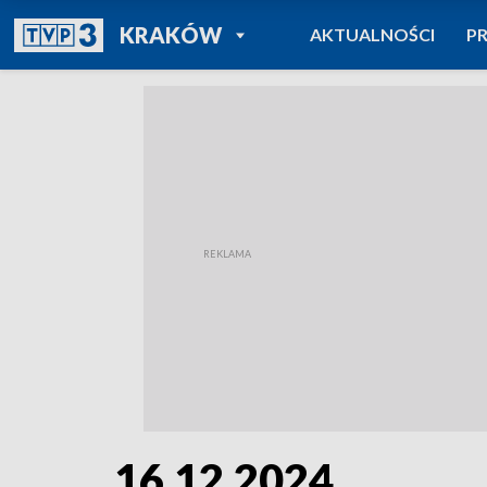
POWRÓT DO
KRAKÓW
AKTUALNOŚCI
P
TVP REGIONY
16.12.2024