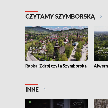
CZYTAMY SZYMBORSKĄ
Rabka-Zdrój czyta Szymborską
Alwern
INNE