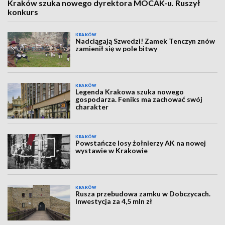
Kraków szuka nowego dyrektora MOCAK-u. Ruszył
konkurs
KRAKÓW
Nadciągają Szwedzi! Zamek Tenczyn znów
zamienił się w pole bitwy
KRAKÓW
Legenda Krakowa szuka nowego
gospodarza. Feniks ma zachować swój
charakter
KRAKÓW
Powstańcze losy żołnierzy AK na nowej
wystawie w Krakowie
KRAKÓW
Rusza przebudowa zamku w Dobczycach.
Inwestycja za 4,5 mln zł