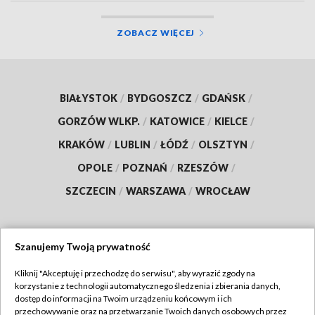
ZOBACZ WIĘCEJ
BIAŁYSTOK
/
BYDGOSZCZ
/
GDAŃSK
/
GORZÓW WLKP.
/
KATOWICE
/
KIELCE
/
KRAKÓW
/
LUBLIN
/
ŁÓDŹ
/
OLSZTYN
/
OPOLE
/
POZNAŃ
/
RZESZÓW
/
SZCZECIN
/
WARSZAWA
/
WROCŁAW
Szanujemy Twoją prywatność
Dołącz do nas:
Kliknij "Akceptuję i przechodzę do serwisu", aby wyrazić zgody na
korzystanie z technologii automatycznego śledzenia i zbierania danych,
TVP
dostęp do informacji na Twoim urządzeniu końcowym i ich
Abonament TVP
przechowywanie oraz na przetwarzanie Twoich danych osobowych przez