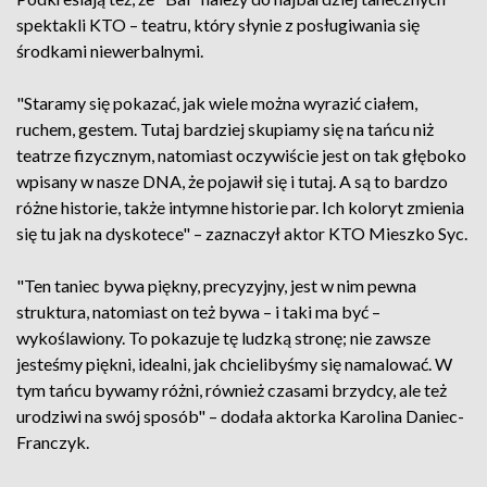
spektakli KTO – teatru, który słynie z posługiwania się
środkami niewerbalnymi.
"Staramy się pokazać, jak wiele można wyrazić ciałem,
ruchem, gestem. Tutaj bardziej skupiamy się na tańcu niż
teatrze fizycznym, natomiast oczywiście jest on tak głęboko
wpisany w nasze DNA, że pojawił się i tutaj. A są to bardzo
różne historie, także intymne historie par. Ich koloryt zmienia
się tu jak na dyskotece" – zaznaczył aktor KTO Mieszko Syc.
"Ten taniec bywa piękny, precyzyjny, jest w nim pewna
struktura, natomiast on też bywa – i taki ma być –
wykoślawiony. To pokazuje tę ludzką stronę; nie zawsze
jesteśmy piękni, idealni, jak chcielibyśmy się namalować. W
tym tańcu bywamy różni, również czasami brzydcy, ale też
urodziwi na swój sposób" – dodała aktorka Karolina Daniec-
Franczyk.