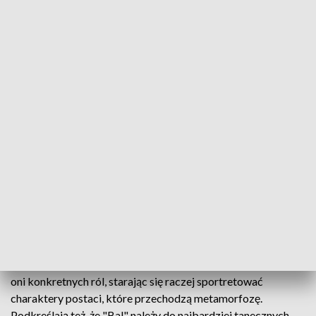
historię kobiet i mężczyzn, którzy spotykają się w małym
lokalu tanecznym tylko w jednym celu – żeby tańczyć.
Tańcem tym, zwracają uwagę twórcy sztuki teatralnej,
opowiadają jednak dużo więcej – swoje losy, marzenia i
rozczarowania.
"Opowiadamy historię ludzką. Poprzez taniec, bez tekstu,
pokazujemy wzruszenia, tęsknoty, zawód, miłość, nienawiść,
zbrodnię. Całą historię tańca podzieliłem na kroki. Krok
łagodny, delikatny to jest walc, tango – to jest krok miłości,
marsz to krok zabijania. Każdy taniec opowiada inną historię
miłości, marzeń i przemijania" – powiedział dyrektor KTO i
reżyser spektaklu Jerzy Zoń.
Aktorzy tańczą do utworów swingowych z lat 30., walca,
tanga lat 50., po muzykę współczesną. Jak mówią, nie kreślą
oni konkretnych ról, starając się raczej sportretować
charaktery postaci, które przechodzą metamorfozę.
Podkreślają też, że "Bal" należy do najbardziej tanecznych