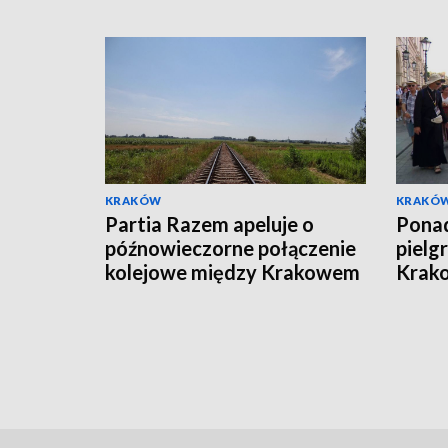
KRAKÓW
KRAKÓ
Partia Razem apeluje o
Ponad
późnowieczorne połączenie
pielg
kolejowe między Krakowem
Krako
i Katowicami