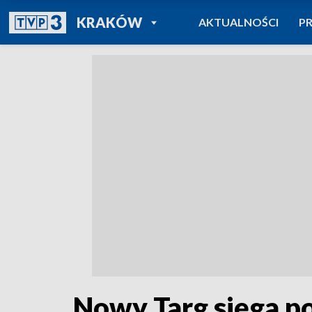
POWRÓT DO
KRAKÓW
AKTUALNOŚCI
P
TVP REGIONY
Nowy Targ sięga po