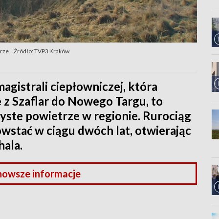
trze
Źródło: TVP3 Kraków
gistrali ciepłowniczej, która
 z Szaflar do Nowego Targu, to
zyste powietrze w regionie. Rurociąg
wstać w ciągu dwóch lat, otwierając
ala.
nowsze informacje