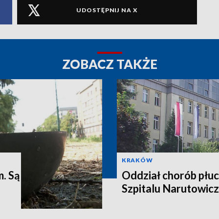
UDOSTĘPNIJ NA X
ZOBACZ TAKŻE
KRAKÓW
m. Są
Oddział chorób płuc
Szpitalu Narutowic