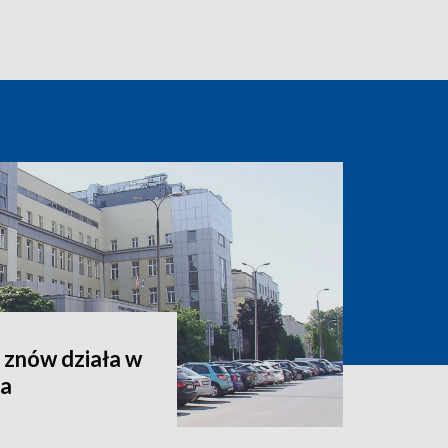
 znów działa w
za