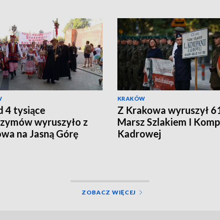
W
KRAKÓW
 4 tysiące
Z Krakowa wyruszył 61
rzymów wyruszyło z
Marsz Szlakiem I Komp
wa na Jasną Górę
Kadrowej
ZOBACZ WIĘCEJ