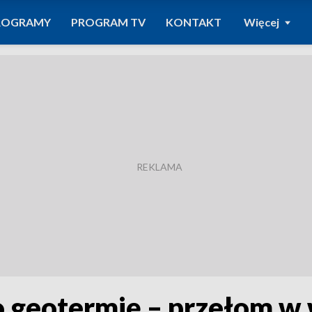
ROGRAMY
PROGRAM TV
KONTAKT
Więcej
 geotermię – przełom w 