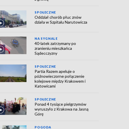
SPOŁECZNE
Oddział chorób płuc znów
działa w Szpitalu Narutowicza
NA SYGNALE
40-latek zatrzymany po
zranieniu mieszkańca
Sądecczyzny
SPOŁECZNE
Partia Razem apeluje o
późnowieczorne połączenie
kolejowe między Krakowem i
Katowicami
SPOŁECZNE
Ponad 4 tysiące pielgrzymów
wyruszyło z Krakowa na Jasną
Górę
POGODA