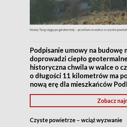
Nowy Targ sięga po geotermię – przełom w walce o czyste powie
Podpisanie umowy na budowę ma
doprowadzi ciepło geotermalne
historyczna chwila w walce o c
o długości 11 kilometrów ma po
nową erę dla mieszkańców Podh
Zobacz naj
Czyste powietrze – wciąż wyzwanie