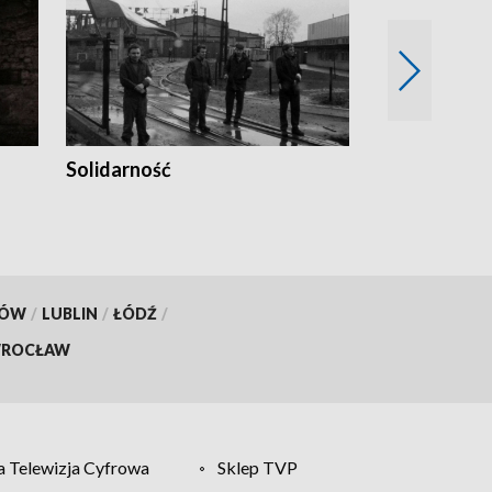
Solidarność
Trudne lata
KÓW
/
LUBLIN
/
ŁÓDŹ
/
ROCŁAW
 Telewizja Cyfrowa
Sklep TVP