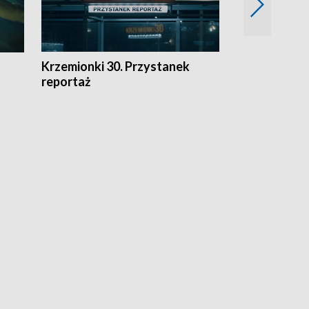
Krzemionki 30. Przystanek
Kraków - jak
reportaż