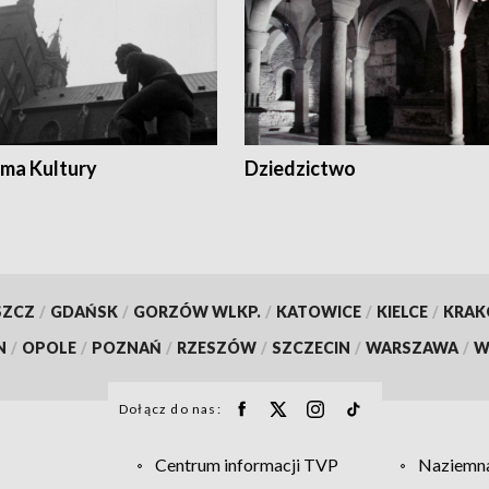
ma Kultury
Dziedzictwo
SZCZ
/
GDAŃSK
/
GORZÓW WLKP.
/
KATOWICE
/
KIELCE
/
KRA
N
/
OPOLE
/
POZNAŃ
/
RZESZÓW
/
SZCZECIN
/
WARSZAWA
/
W
Dołącz do nas:
Centrum informacji TVP
Naziemna