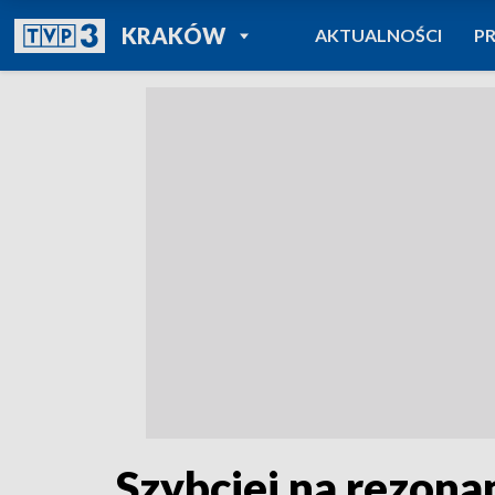
POWRÓT DO
KRAKÓW
AKTUALNOŚCI
P
TVP REGIONY
Szybciej na rezona