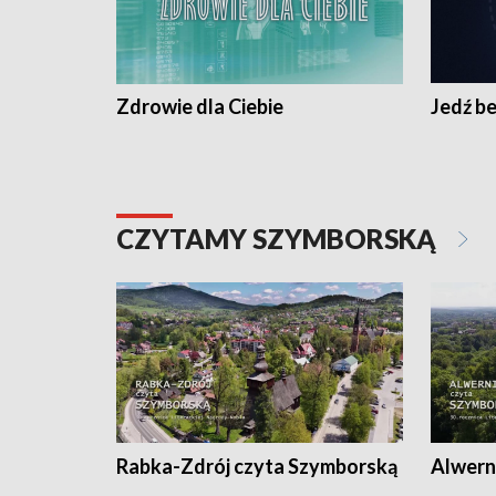
Zdrowie dla Ciebie
Jedź be
CZYTAMY SZYMBORSKĄ
Rabka-Zdrój czyta Szymborską
Alwern