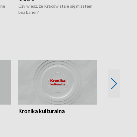
wne
Czy wiesz, że Kraków staje się miastem
Czy wiesz, że Kr
bez barier?
poprawia jakość 
Kronika kulturalna
Kronika Tydz