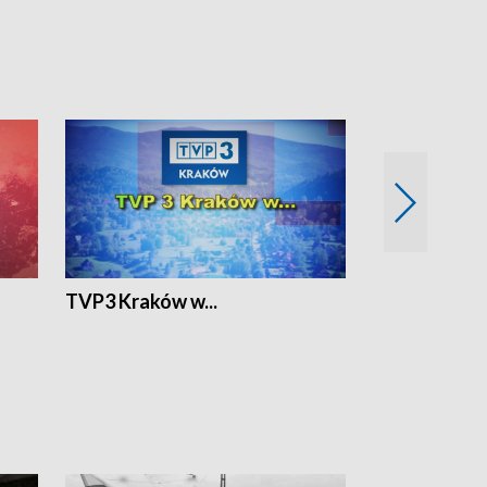
TVP3 Kraków w...
Ślizg