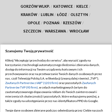
GORZÓW WLKP.
/
KATOWICE
/
KIELCE
/
KRAKÓW
/
LUBLIN
/
ŁÓDŹ
/
OLSZTYN
/
OPOLE
/
POZNAŃ
/
RZESZÓW
/
SZCZECIN
/
WARSZAWA
/
WROCŁAW
Szanujemy Twoją prywatność
Dołącz do nas:
Kliknij "Akceptuję i przechodzę do serwisu", aby wyrazić zgody na
korzystanie z technologii automatycznego śledzenia i zbierania danych,
TVP
dostęp do informacji na Twoim urządzeniu końcowym i ich
Abonament TVP
przechowywanie oraz na przetwarzanie Twoich danych osobowych przez
Regulamin TVP
nas, czyli Telewizję Polską S.A. w likwidacji (zwaną dalej również „TVP”),
Emisja w TVP
Zaufanych Partnerów z IAB* (1201 firm)
oraz pozostałych
Zaufanych
Polityka prywatności
Partnerów TVP (93 firm)
, w celach marketingowych (w tym do
Centrum informacji TVP
Moje zgody
zautomatyzowanego dopasowania reklam do Twoich zainteresowań i
mierzenia ich skuteczności) i pozostałych, które wskazujemy poniżej, a
Naziemna Telewizja Cyfrowa
Pomoc
także zgody na udostępnianie przez nas identyfikatora PPID do Google.
Sklep TVP
Biuro reklamy
Twoje dane osobowe zbierane podczas odwiedzania przez Ciebie naszych