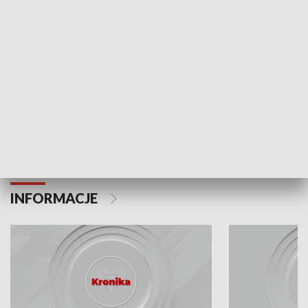
Odc. 6
Odc. 5
Czy wiesz, że Kraków inwestuje w edukację i
Czy wiesz, jak Kr
rozwój młodych?
mieszkańców?
INFORMACJE