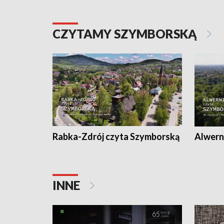
CZYTAMY SZYMBORSKĄ
Rabka-Zdrój czyta Szymborską
Alwern
INNE