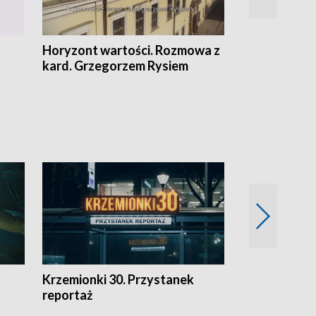
Horyzont wartości. Rozmowa z
Kulturalnie 
kard. Grzegorzem Rysiem
Krzemionki 30. Przystanek
Kraków - jak
reportaż