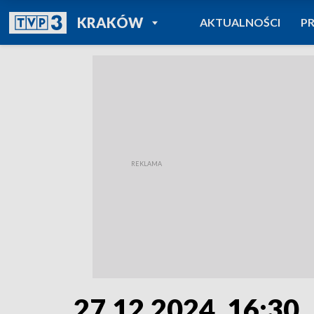
POWRÓT DO
KRAKÓW
AKTUALNOŚCI
P
TVP REGIONY
27.12.2024, 16:30