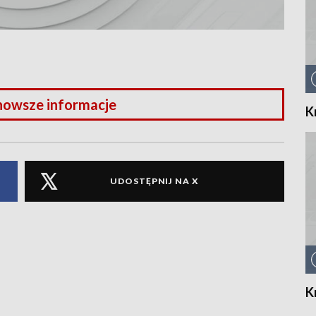
nowsze informacje
K
UDOSTĘPNIJ NA X
K