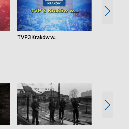
TVP3 Kraków w...
Ślizg