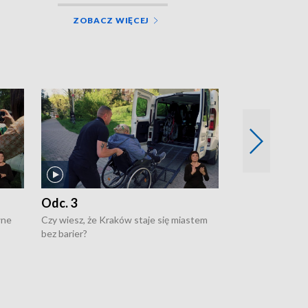
ZOBACZ WIĘCEJ
Odc. 3
Odc. 2
wne
Czy wiesz, że Kraków staje się miastem
Czy wiesz, że Kr
bez barier?
poprawia jakość 