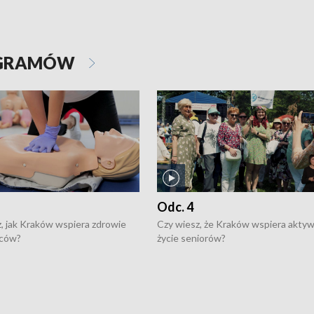
OGRAMÓW
Odc. 4
, jak Kraków wspiera zdrowie
Czy wiesz, że Kraków wspiera akty
ców?
życie seniorów?