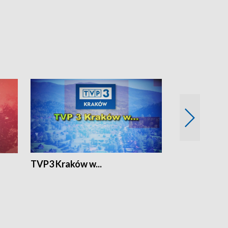
TVP3 Kraków w...
Ślizg