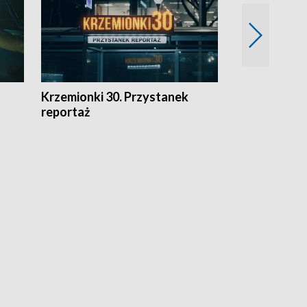
Krzemionki 30. Przystanek
Kraków - jak
reportaż