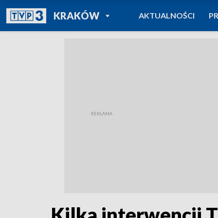
POWRÓT DO
KRAKÓW
AKTUALNOŚCI
P
TVP REGIONY
Kilka interwencji