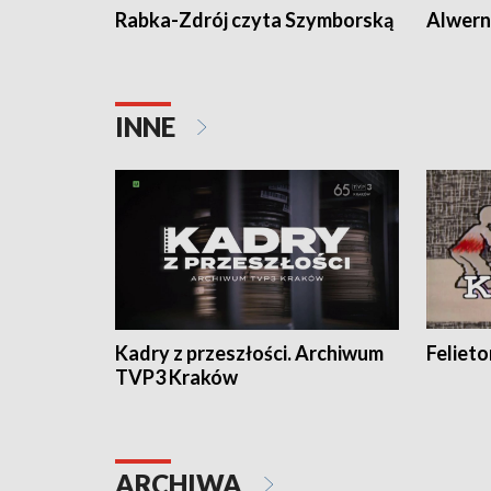
Rabka-Zdrój czyta Szymborską
Alwern
INNE
Kadry z przeszłości. Archiwum
Feliet
TVP3 Kraków
ARCHIWA