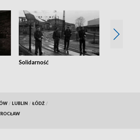
Solidarność
Trudne lata
KÓW
/
LUBLIN
/
ŁÓDŹ
/
ROCŁAW