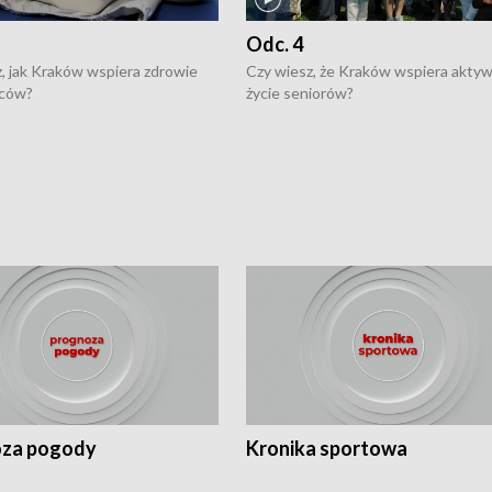
Odc. 4
, jak Kraków wspiera zdrowie
Czy wiesz, że Kraków wspiera akty
ców?
życie seniorów?
za pogody
Kronika sportowa