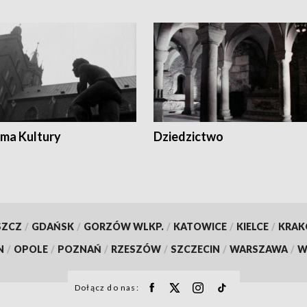
ma Kultury
Dziedzictwo
SZCZ
/
GDAŃSK
/
GORZÓW WLKP.
/
KATOWICE
/
KIELCE
/
KRA
N
/
OPOLE
/
POZNAŃ
/
RZESZÓW
/
SZCZECIN
/
WARSZAWA
/
W
Dołącz do nas: