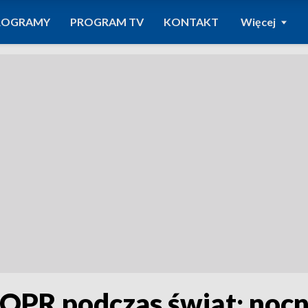
ROGRAMY
PROGRAM TV
KONTAKT
Więcej
 TOPR podczas świąt; noc