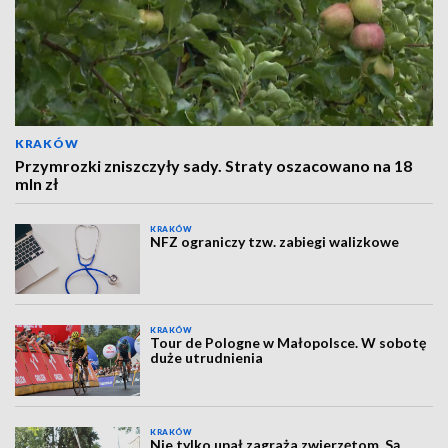
KRAKÓW
Przymrozki zniszczyły sady. Straty oszacowano na 18
mln zł
KRAKÓW
NFZ ograniczy tzw. zabiegi walizkowe
KRAKÓW
Tour de Pologne w Małopolsce. W sobotę
duże utrudnienia
KRAKÓW
Nie tylko upał zagraża zwierzętom. Są