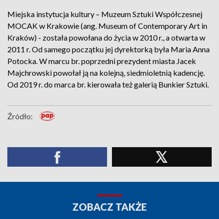
Miejska instytucja kultury – Muzeum Sztuki Współczesnej
MOCAK w Krakowie (ang. Museum of Contemporary Art in
Kraków) - została powołana do życia w 2010 r., a otwarta w
2011 r. Od samego początku jej dyrektorką była Maria Anna
Potocka. W marcu br. poprzedni prezydent miasta Jacek
Majchrowski powołał ją na kolejną, siedmioletnią kadencję.
Od 2019 r. do marca br. kierowała też galerią Bunkier Sztuki.
Źródło:
ZOBACZ TAKŻE