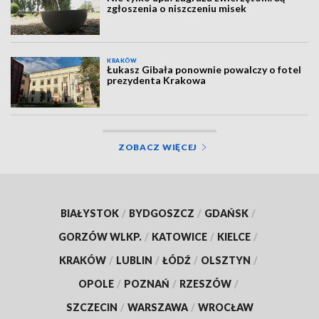
zgłoszenia o niszczeniu misek
KRAKÓW
Łukasz Gibała ponownie powalczy o fotel
prezydenta Krakowa
ZOBACZ WIĘCEJ
BIAŁYSTOK
/
BYDGOSZCZ
/
GDAŃSK
/
GORZÓW WLKP.
/
KATOWICE
/
KIELCE
/
KRAKÓW
/
LUBLIN
/
ŁÓDŹ
/
OLSZTYN
/
OPOLE
/
POZNAŃ
/
RZESZÓW
/
SZCZECIN
/
WARSZAWA
/
WROCŁAW