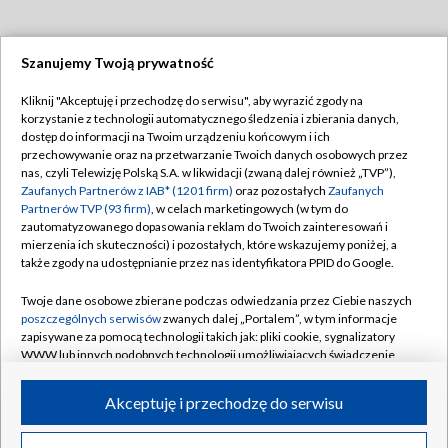
Szanujemy Twoją prywatność
Dołącz do nas:
Kliknij "Akceptuję i przechodzę do serwisu", aby wyrazić zgody na
korzystanie z technologii automatycznego śledzenia i zbierania danych,
TVP
dostęp do informacji na Twoim urządzeniu końcowym i ich
Abonament TVP
przechowywanie oraz na przetwarzanie Twoich danych osobowych przez
Regulamin TVP
nas, czyli Telewizję Polską S.A. w likwidacji (zwaną dalej również „TVP”),
Emisja w TVP
Polityka prywatności
Zaufanych Partnerów z IAB* (1201 firm)
oraz pozostałych
Zaufanych
Partnerów TVP (93 firm)
, w celach marketingowych (w tym do
Centrum informacji TVP
Moje zgody
zautomatyzowanego dopasowania reklam do Twoich zainteresowań i
mierzenia ich skuteczności) i pozostałych, które wskazujemy poniżej, a
Naziemna Telewizja Cyfrowa
Pomoc
także zgody na udostępnianie przez nas identyfikatora PPID do Google.
Sklep TVP
Biuro reklamy
Twoje dane osobowe zbierane podczas odwiedzania przez Ciebie naszych
Rada Programowa
Kontakt
poszczególnych serwisów
zwanych dalej „Portalem”, w tym informacje
zapisywane za pomocą technologii takich jak: pliki cookie, sygnalizatory
System NOS
WWW lub innych podobnych technologii umożliwiających świadczenie
dopasowanych i bezpiecznych usług, personalizację treści oraz reklam,
Informacje o nadawcy
Kanały
udostępnianie funkcji mediów społecznościowych oraz analizowanie
Akceptuję i przechodzę do serwisu
ruchu w Internecie.
Program dla prasy
©2026 Telewizja Polska S.A. w likwidacji
Biuro Reklamy
Twoje dane osobowe zbierane podczas odwiedzania przez Ciebie