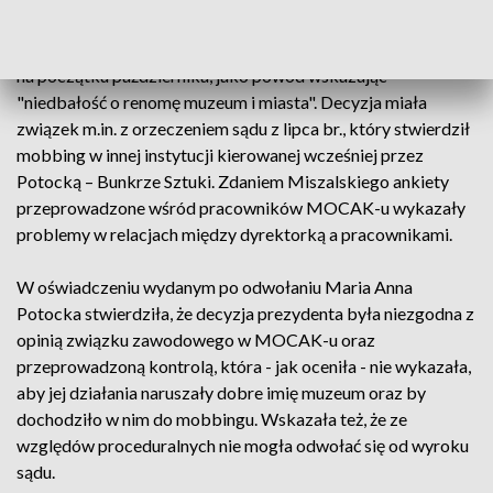
Procedurę odwołania Potockiej prezydent Krakowa wszczął
na początku października, jako powód wskazując
"niedbałość o renomę muzeum i miasta". Decyzja miała
związek m.in. z orzeczeniem sądu z lipca br., który stwierdził
mobbing w innej instytucji kierowanej wcześniej przez
Potocką – Bunkrze Sztuki. Zdaniem Miszalskiego ankiety
przeprowadzone wśród pracowników MOCAK-u wykazały
problemy w relacjach między dyrektorką a pracownikami.
W oświadczeniu wydanym po odwołaniu Maria Anna
Potocka stwierdziła, że decyzja prezydenta była niezgodna z
opinią związku zawodowego w MOCAK-u oraz
przeprowadzoną kontrolą, która - jak oceniła - nie wykazała,
aby jej działania naruszały dobre imię muzeum oraz by
dochodziło w nim do mobbingu. Wskazała też, że ze
względów proceduralnych nie mogła odwołać się od wyroku
sądu.