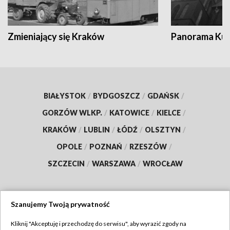
Zmieniający się Kraków
Panorama Kul
BIAŁYSTOK
/
BYDGOSZCZ
/
GDAŃSK
/
GORZÓW WLKP.
/
KATOWICE
/
KIELCE
/
KRAKÓW
/
LUBLIN
/
ŁÓDŹ
/
OLSZTYN
/
OPOLE
/
POZNAŃ
/
RZESZÓW
/
SZCZECIN
/
WARSZAWA
/
WROCŁAW
Szanujemy Twoją prywatność
Dołącz do nas:
Kliknij "Akceptuję i przechodzę do serwisu", aby wyrazić zgody na