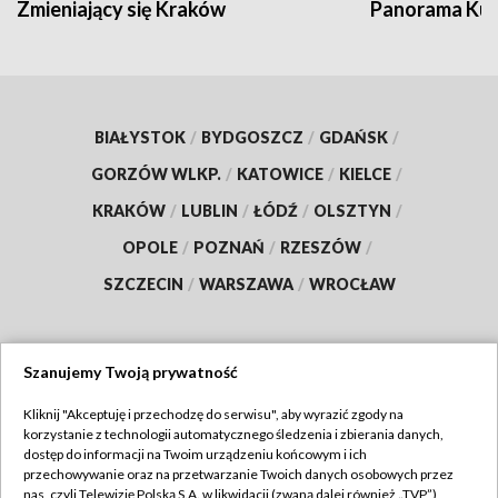
Zmieniający się Kraków
Panorama Kul
BIAŁYSTOK
/
BYDGOSZCZ
/
GDAŃSK
/
GORZÓW WLKP.
/
KATOWICE
/
KIELCE
/
KRAKÓW
/
LUBLIN
/
ŁÓDŹ
/
OLSZTYN
/
OPOLE
/
POZNAŃ
/
RZESZÓW
/
SZCZECIN
/
WARSZAWA
/
WROCŁAW
Szanujemy Twoją prywatność
Dołącz do nas:
Kliknij "Akceptuję i przechodzę do serwisu", aby wyrazić zgody na
korzystanie z technologii automatycznego śledzenia i zbierania danych,
TVP
dostęp do informacji na Twoim urządzeniu końcowym i ich
Abonament TVP
przechowywanie oraz na przetwarzanie Twoich danych osobowych przez
Regulamin TVP
nas, czyli Telewizję Polską S.A. w likwidacji (zwaną dalej również „TVP”),