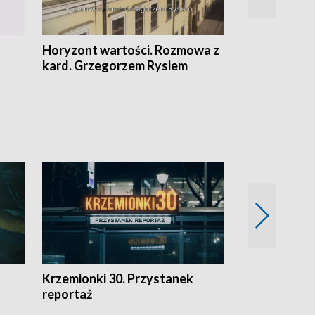
Horyzont wartości. Rozmowa z
Kulturalnie 
kard. Grzegorzem Rysiem
Krzemionki 30. Przystanek
Kraków - jak
reportaż