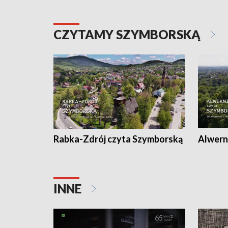
CZYTAMY SZYMBORSKĄ
Rabka-Zdrój czyta Szymborską
Alwern
INNE