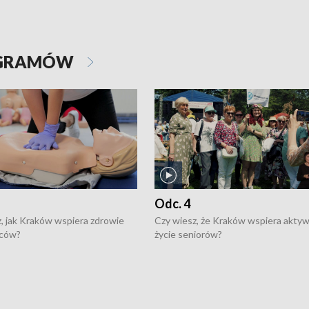
OGRAMÓW
Odc. 4
, jak Kraków wspiera zdrowie
Czy wiesz, że Kraków wspiera akty
ców?
życie seniorów?