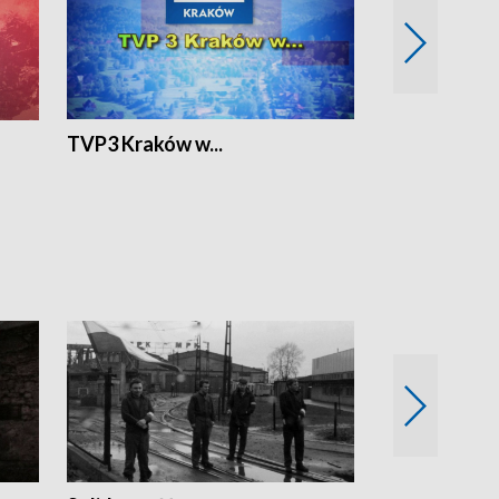
TVP3 Kraków w...
Ślizg