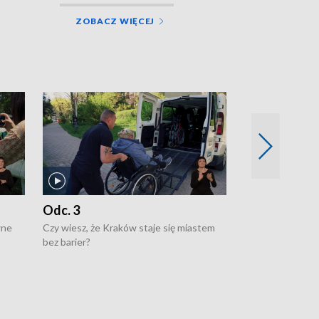
ZOBACZ WIĘCEJ
Odc. 3
Odc. 2
wne
Czy wiesz, że Kraków staje się miastem
Czy wiesz, że Kr
bez barier?
poprawia jakość 