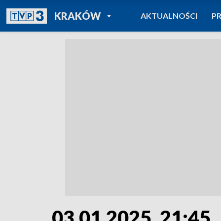
POWRÓT DO
KRAKÓW
AKTUALNOŚCI
P
TVP REGIONY
03.01.2025, 21:45