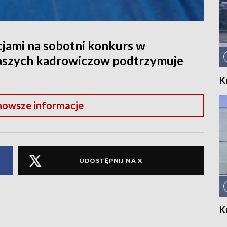
cjami na sobotni konkurs w
naszych kadrowiczow podtrzymuje
K
nowsze informacje
UDOSTĘPNIJ NA X
K