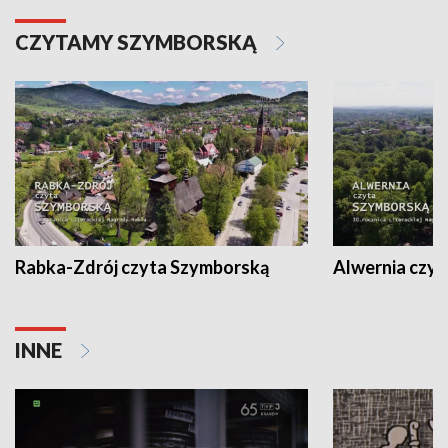
CZYTAMY SZYMBORSKĄ
Rabka-Zdrój czyta Szymborską
Alwernia czy
INNE