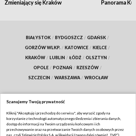
Zmieniający się Kraków
Panorama Kul
BIAŁYSTOK
/
BYDGOSZCZ
/
GDAŃSK
/
GORZÓW WLKP.
/
KATOWICE
/
KIELCE
/
KRAKÓW
/
LUBLIN
/
ŁÓDŹ
/
OLSZTYN
/
OPOLE
/
POZNAŃ
/
RZESZÓW
/
SZCZECIN
/
WARSZAWA
/
WROCŁAW
Szanujemy Twoją prywatność
Dołącz do nas:
Kliknij "Akceptuję i przechodzę do serwisu", aby wyrazić zgody na
korzystanie z technologii automatycznego śledzenia i zbierania danych,
TVP
dostęp do informacji na Twoim urządzeniu końcowym i ich
Abonament TVP
przechowywanie oraz na przetwarzanie Twoich danych osobowych przez
Regulamin TVP
nas, czyli Telewizję Polską S.A. w likwidacji (zwaną dalej również „TVP”),