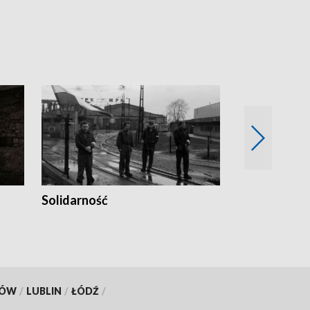
Solidarność
Trudne lata
KÓW
/
LUBLIN
/
ŁÓDŹ
/