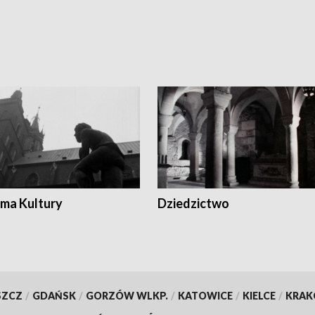
ma Kultury
Dziedzictwo
SZCZ
/
GDAŃSK
/
GORZÓW WLKP.
/
KATOWICE
/
KIELCE
/
KRA