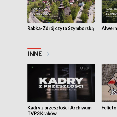
Rabka-Zdrój czyta Szymborską
Alwern
INNE
Kadry z przeszłości. Archiwum
Feliet
TVP3 Kraków