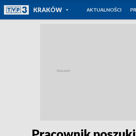
POWRÓT DO
KRAKÓW
AKTUALNOŚCI
P
TVP REGIONY
Pracownik poszuk