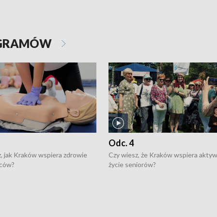
OGRAMÓW
Odc. 4
, jak Kraków wspiera zdrowie
Czy wiesz, że Kraków wspiera akty
ców?
życie seniorów?