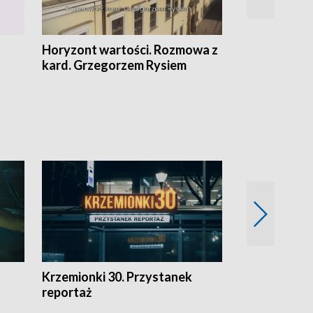
Horyzont wartości. Rozmowa z
Kulturalnie 
kard. Grzegorzem Rysiem
Krzemionki 30. Przystanek
Kraków - jak
reportaż