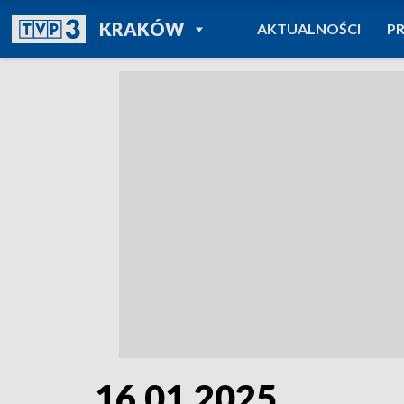
POWRÓT DO
KRAKÓW
AKTUALNOŚCI
P
TVP REGIONY
16.01.2025