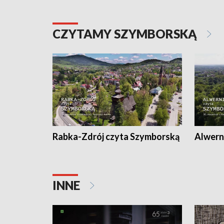
CZYTAMY SZYMBORSKĄ
Rabka-Zdrój czyta Szymborską
Alwern
INNE