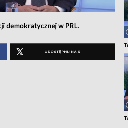
ji demokratycznej w PRL.
T
UDOSTĘPNIJ NA X
T