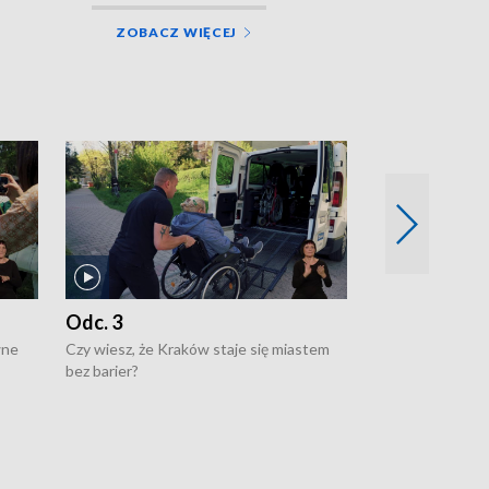
ZOBACZ WIĘCEJ
Odc. 3
Odc. 2
wne
Czy wiesz, że Kraków staje się miastem
Czy wiesz, że Kr
bez barier?
poprawia jakość 