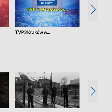
TVP3 Kraków w...
Ślizg