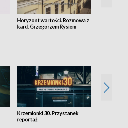
Horyzont wartości. Rozmowa z
Kulturalnie 
kard. Grzegorzem Rysiem
Krzemionki 30. Przystanek
Kraków - jak
reportaż