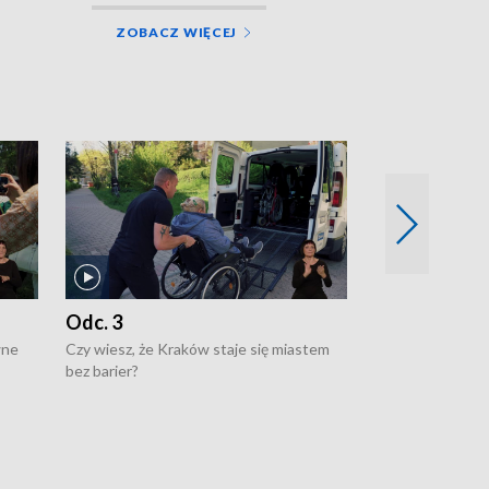
ZOBACZ WIĘCEJ
Odc. 3
Odc. 2
wne
Czy wiesz, że Kraków staje się miastem
Czy wiesz, że Kr
bez barier?
poprawia jakość 