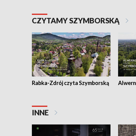
CZYTAMY SZYMBORSKĄ
Rabka-Zdrój czyta Szymborską
Alwern
INNE