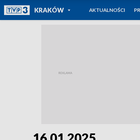
POWRÓT DO
KRAKÓW
AKTUALNOŚCI
P
TVP REGIONY
16.01.2025