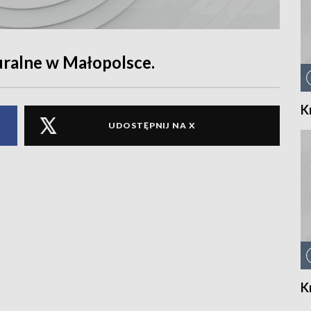
uralne w Małopolsce.
K
UDOSTĘPNIJ NA X
K