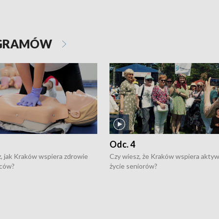
OGRAMÓW
Odc. 4
, jak Kraków wspiera zdrowie
Czy wiesz, że Kraków wspiera akty
ców?
życie seniorów?