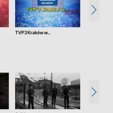
TVP3 Kraków w...
Ślizg