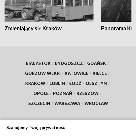
Zmieniający się Kraków
Panorama Kul
BIAŁYSTOK
/
BYDGOSZCZ
/
GDAŃSK
/
GORZÓW WLKP.
/
KATOWICE
/
KIELCE
/
KRAKÓW
/
LUBLIN
/
ŁÓDŹ
/
OLSZTYN
/
OPOLE
/
POZNAŃ
/
RZESZÓW
/
SZCZECIN
/
WARSZAWA
/
WROCŁAW
Szanujemy Twoją prywatność
Dołącz do nas: