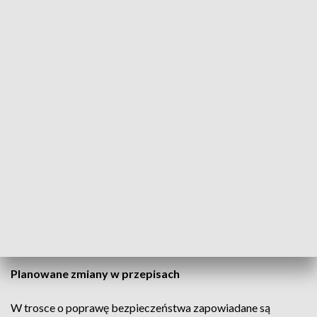
Niebezpieczne zachowania na drogach
Nadmierna prędkość to wciąż główna przyczyna wypadków.
Niestety, równie często policjanci zatrzymują kierowców
pod wpływem alkoholu. – Praktycznie nie ma służby, podczas
której nie zatrzymujemy osoby będącej pod wpływem –
przyznaje przedstawiciel małopolskiej drogówki.
Wizja Zero: Bez ofiar na drogach
Mimo poprawiających się statystyk, do realizacji "Wizji
Zero", czyli sytuacji, w której na polskich drogach nie ginie
żaden człowiek, wciąż daleka droga. Policja podkreśla, że
kierowcy nie zdają sobie sprawy, jak groźne mogą być błędy
przy dużych prędkościach.
Planowane zmiany w przepisach
W trosce o poprawę bezpieczeństwa zapowiadane są