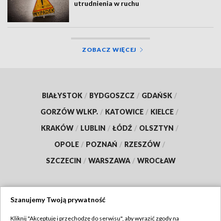
utrudnienia w ruchu
ZOBACZ WIĘCEJ
BIAŁYSTOK
/
BYDGOSZCZ
/
GDAŃSK
/
GORZÓW WLKP.
/
KATOWICE
/
KIELCE
/
KRAKÓW
/
LUBLIN
/
ŁÓDŹ
/
OLSZTYN
/
OPOLE
/
POZNAŃ
/
RZESZÓW
/
SZCZECIN
/
WARSZAWA
/
WROCŁAW
Szanujemy Twoją prywatność
Dołącz do nas:
Kliknij "Akceptuję i przechodzę do serwisu", aby wyrazić zgody na