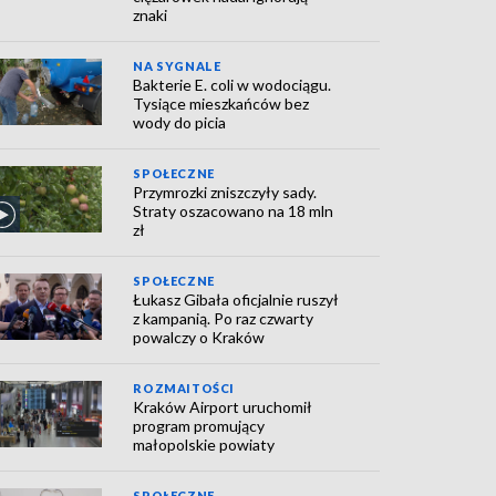
znaki
NA SYGNALE
Bakterie E. coli w wodociągu.
Tysiące mieszkańców bez
wody do picia
SPOŁECZNE
Przymrozki zniszczyły sady.
Straty oszacowano na 18 mln
zł
SPOŁECZNE
Łukasz Gibała oficjalnie ruszył
z kampanią. Po raz czwarty
powalczy o Kraków
ROZMAITOŚCI
Kraków Airport uruchomił
program promujący
małopolskie powiaty
SPOŁECZNE