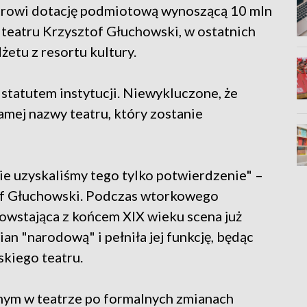
trowi dotację podmiotową wynoszącą 10 mln
 teatru Krzysztof Głuchowski, w ostatnich
etu z resortu kultury.
statutem instytucji. Niewykluczone, że
mej nazwy teatru, który zostanie
ie uzyskaliśmy tego tylko potwierdzenie" –
of Głuchowski. Podczas wtorkowego
powstająca z końcem XIX wieku scena już
n "narodową" i pełniła jej funkcję, będąc
kiego teatru.
ym w teatrze po formalnych zmianach