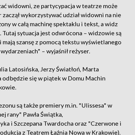
zać widowni, ze partycypacja w teatrze może
r zaczął wykorzystywać udział widowni na nie
żony w całą machinę spektaklu i tekst, a widz
 Tutaj sytuacja jest odwrócona – widzowie są
 i mają szansę z pomocą tekstu wyświetlanego
wydarzeniach" – wyjaśnił reżyser.
lia Latosińska, Jerzy Światłoń, Marta
a odbędzie się w piątek w Domu Machin
kowie.
zonu są także premiery m.in. "Ulissesa" w
ej rany" Pawła Świątka,
yka i Szczepana Twardocha oraz "Czerwone i
odukcja z Teatrem Łaźnia Nowa w Krakowie).