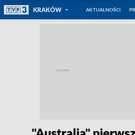
POWRÓT DO
KRAKÓW
AKTUALNOŚCI
P
TVP REGIONY
"Australia" pierw