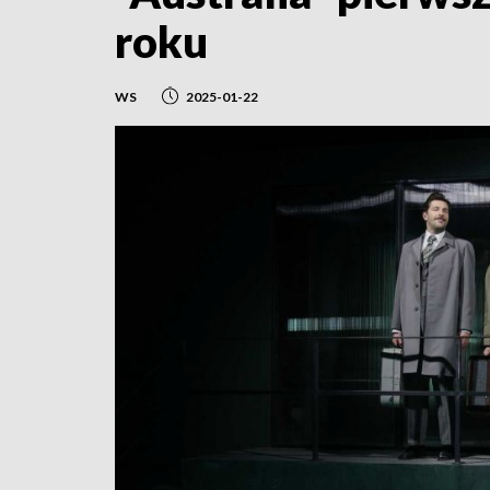
roku
WS
2025-01-22