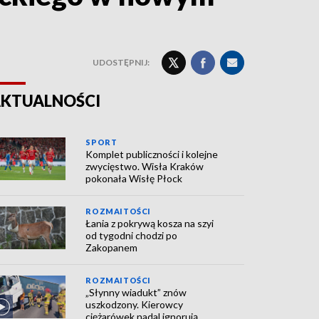
UDOSTĘPNIJ:
KTUALNOŚCI
SPORT
Komplet publiczności i kolejne
zwycięstwo. Wisła Kraków
pokonała Wisłę Płock
ROZMAITOŚCI
Łania z pokrywą kosza na szyi
od tygodni chodzi po
Zakopanem
ROZMAITOŚCI
„Słynny wiadukt” znów
uszkodzony. Kierowcy
ciężarówek nadal ignorują