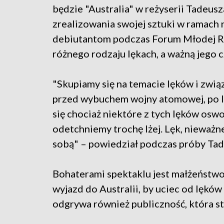
będzie "Australia" w reżyserii Tadeus
zrealizowania swojej sztuki w ramach
debiutantom podczas Forum Młodej Re
różnego rodzaju lękach, a ważną jego cz
"Skupiamy się na temacie lęków i zwi
przed wybuchem wojny atomowej, po lę
się chociaż niektóre z tych lęków oswo
odetchniemy trochę lżej. Lęk, nieważ
sobą" – powiedział podczas próby Tad
Bohaterami spektaklu jest małżeństwo 
wyjazd do Australii, by uciec od lęków
odgrywa również publiczność, która sta