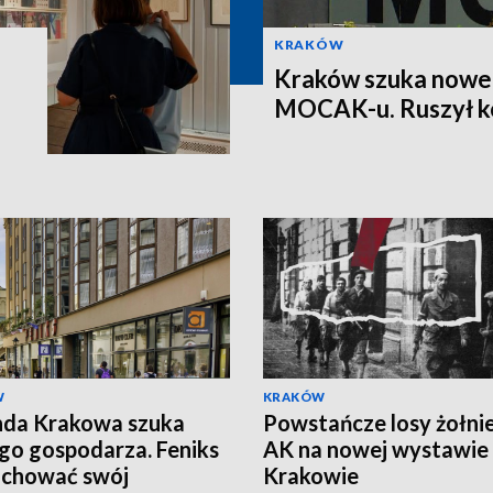
KRAKÓW
Kraków szuka nowe
MOCAK-u. Ruszył k
W
KRAKÓW
nda Krakowa szuka
Powstańcze losy żołni
o gospodarza. Feniks
AK na nowej wystawie
achować swój
Krakowie