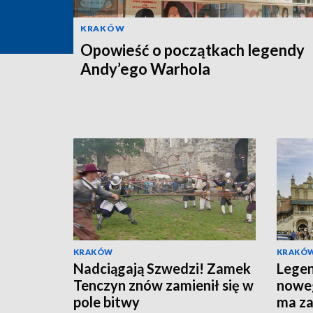
KRAKÓW
Opowieść o początkach legendy
Andy’ego Warhola
KRAKÓW
KRAKÓ
Nadciągają Szwedzi! Zamek
Lege
Tenczyn znów zamienił się w
noweg
pole bitwy
ma z