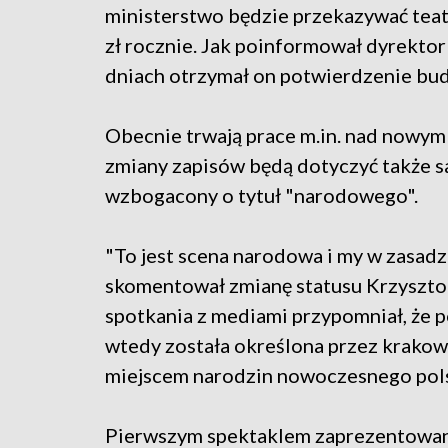
ministerstwo będzie przekazywać tea
zł rocznie. Jak poinformował dyrektor
dniach otrzymał on potwierdzenie budż
Obecnie trwają prace m.in. nad nowym 
zmiany zapisów będą dotyczyć także sa
wzbogacony o tytuł "narodowego".
"To jest scena narodowa i my w zasadz
skomentował zmianę statusu Krzyszt
spotkania z mediami przypomniał, że 
wtedy została określona przez krakowia
miejscem narodzin nowoczesnego pols
Pierwszym spektaklem zaprezentowan