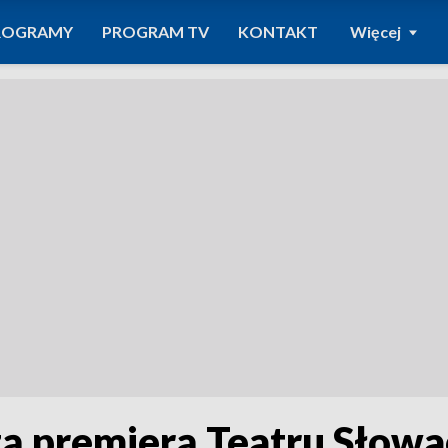
ROGRAMY
PROGRAM TV
KONTAKT
Więcej
szą premierą Teatru Sło