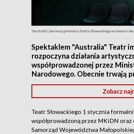
"Australia" pierwszą premierą Teatru Słowackiego w nowym rok
Spektaklem "Australia" Teatr i
rozpoczyna działania artystycz
współprowadzonej przez Minist
Narodowego. Obecnie trwają p
Zobacz naj
Teatr Słowackiego 1 stycznia formalnie 
współprowadzoną przez MKiDN oraz d
Samorząd Województwa Małopolskieg