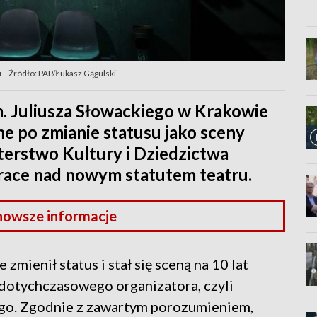
u
Źródło: PAP/Łukasz Gągulski
m. Juliusza Słowackiego w Krakowie
ne po zmianie statusu jako sceny
erstwo Kultury i Dziedzictwa
race nad nowym statutem teatru.
nowsze informacje
zmienił status i stał się sceną na 10 lat
otychczasowego organizatora, czyli
o. Zgodnie z zawartym porozumieniem,