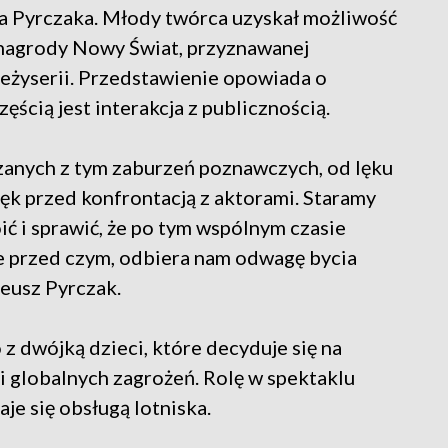
za Pyrczaka. Młody twórca uzyskał możliwość
 nagrody Nowy Świat, przyznawanej
żyserii. Przedstawienie opowiada o
ęścią jest interakcja z publicznością.
ązanych z tym zaburzeń poznawczych, od lęku
k przed konfrontacją z aktorami. Staramy
ić i sprawić, że po tym wspólnym czasie
ne przed czym, odbiera nam odwagę bycia
eusz Pyrczak.
z dwójką dzieci, które decyduje się na
 i globalnych zagrożeń. Rolę w spektaklu
je się obsługą lotniska.