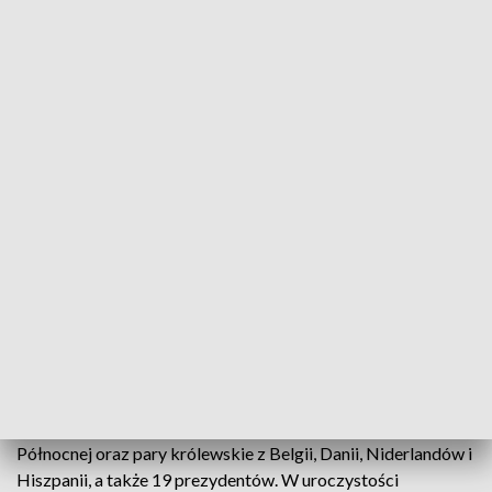
Luksemburga, Łotwy, Macedonii Północnej, Malty, Meksyku,
Mołdawii, Monako, Niderlandów, Niemiec, Norwegii, Nowej
Zelandii, Polski, Portugalii, Rumunii, Serbii, Słowacji, Słowenii,
Szwajcarii, Szwecji, Watykanu, Węgier, Włoch i
Zjednoczonego Królestwa.
TVP World, powołując się na źródło rządowe, przekazało w
czwartek przed południem, że na czele delegacji Stanów
Zjednoczonych ma stanąć wiceprezydent J.D. Vance.
Muzeum Auschwitz, które jest informowane o składach
delegacji, w tej chwili tego nie potwierdziło.
Reprezentanci Stanów Zjednoczone byliby 55. delegacją na
uroczystościach.
Na czele delegacji stają między innymi koronowane głowy:
król Zjednoczonego Królestwa Wielkiej Brytanii i Irlandii
Północnej oraz pary królewskie z Belgii, Danii, Niderlandów i
Hiszpanii, a także 19 prezydentów. W uroczystości