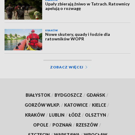
Upały zbierają żniwo w Tatrach. Ratownicy
apelują o rozwagę
KRAKÓW
Nowe skutery, quady i łodzie dla
ratowników WOPR
ZOBACZ WIĘCEJ
BIAŁYSTOK
/
BYDGOSZCZ
/
GDAŃSK
/
GORZÓW WLKP.
/
KATOWICE
/
KIELCE
/
KRAKÓW
/
LUBLIN
/
ŁÓDŹ
/
OLSZTYN
/
OPOLE
/
POZNAŃ
/
RZESZÓW
/
SZCZECIN
/
WARSZAWA
/
WROCŁAW