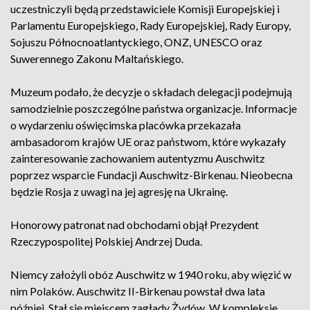
uczestniczyli będą przedstawiciele Komisji Europejskiej i
Parlamentu Europejskiego, Rady Europejskiej, Rady Europy,
Sojuszu Północnoatlantyckiego, ONZ, UNESCO oraz
Suwerennego Zakonu Maltańskiego.
Muzeum podało, że decyzje o składach delegacji podejmują
samodzielnie poszczególne państwa organizacje. Informacje
o wydarzeniu oświęcimska placówka przekazała
ambasadorom krajów UE oraz państwom, które wykazały
zainteresowanie zachowaniem autentyzmu Auschwitz
poprzez wsparcie Fundacji Auschwitz-Birkenau. Nieobecna
będzie Rosja z uwagi na jej agresję na Ukrainę.
Honorowy patronat nad obchodami objął Prezydent
Rzeczypospolitej Polskiej Andrzej Duda.
Niemcy założyli obóz Auschwitz w 1940 roku, aby więzić w
nim Polaków. Auschwitz II-Birkenau powstał dwa lata
później. Stał się miejscem zagłady Żydów. W kompleksie