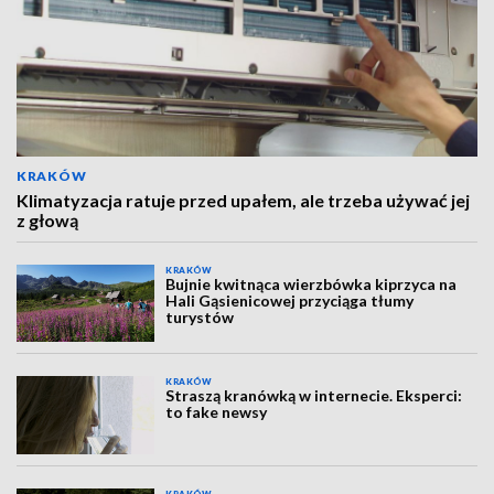
KRAKÓW
Klimatyzacja ratuje przed upałem, ale trzeba używać jej
z głową
KRAKÓW
Bujnie kwitnąca wierzbówka kiprzyca na
Hali Gąsienicowej przyciąga tłumy
turystów
KRAKÓW
Straszą kranówką w internecie. Eksperci:
to fake newsy
KRAKÓW