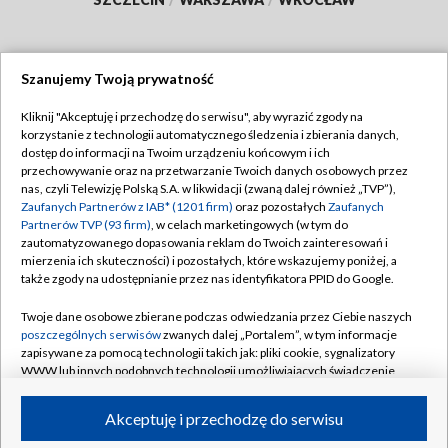
Szanujemy Twoją prywatność
Dołącz do nas:
Kliknij "Akceptuję i przechodzę do serwisu", aby wyrazić zgody na
korzystanie z technologii automatycznego śledzenia i zbierania danych,
TVP
dostęp do informacji na Twoim urządzeniu końcowym i ich
Abonament TVP
przechowywanie oraz na przetwarzanie Twoich danych osobowych przez
Regulamin TVP
nas, czyli Telewizję Polską S.A. w likwidacji (zwaną dalej również „TVP”),
Emisja w TVP
Polityka prywatności
Zaufanych Partnerów z IAB* (1201 firm)
oraz pozostałych
Zaufanych
Partnerów TVP (93 firm)
, w celach marketingowych (w tym do
Centrum informacji TVP
Moje zgody
zautomatyzowanego dopasowania reklam do Twoich zainteresowań i
mierzenia ich skuteczności) i pozostałych, które wskazujemy poniżej, a
Naziemna Telewizja Cyfrowa
Pomoc
także zgody na udostępnianie przez nas identyfikatora PPID do Google.
Sklep TVP
Biuro reklamy
Twoje dane osobowe zbierane podczas odwiedzania przez Ciebie naszych
Rada Programowa
Kontakt
poszczególnych serwisów
zwanych dalej „Portalem”, w tym informacje
zapisywane za pomocą technologii takich jak: pliki cookie, sygnalizatory
System NOS
WWW lub innych podobnych technologii umożliwiających świadczenie
dopasowanych i bezpiecznych usług, personalizację treści oraz reklam,
Informacje o nadawcy
Kanały
udostępnianie funkcji mediów społecznościowych oraz analizowanie
Akceptuję i przechodzę do serwisu
ruchu w Internecie.
Program dla prasy