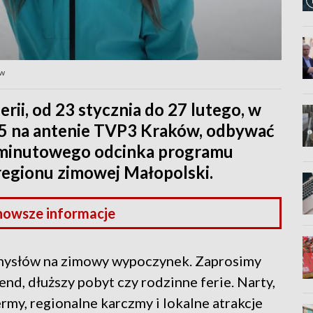
ów
rii, od 23 stycznia do 27 lutego, w
05 na antenie TVP3 Kraków, odbywać
5-minutowego odcinka programu
 regionu zimowej Małopolski.
nowsze informacje
omysłów na zimowy wypoczynek. Zaprosimy
d, dłuższy pobyt czy rodzinne ferie. Narty,
ermy, regionalne karczmy i lokalne atrakcje