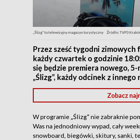
„Ślizg” to telewizyjny magazyn turystyczny
Źródło: TVP3 Krak
Przez sześć tygodni zimowych fe
każdy czwartek o godzinie 18:
się będzie premiera nowego, 
„Ślizg”, każdy odcinek z innego
Zobacz naj
W programie „Ślizg” nie zabraknie p
Was na jednodniowy wypad, cały weeken
snowboard, biegówki, skitury, sanki, t