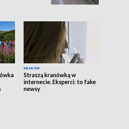
KRAKÓW
bówka
Straszą kranówką w
internecie. Eksperci: to fake
a
newsy