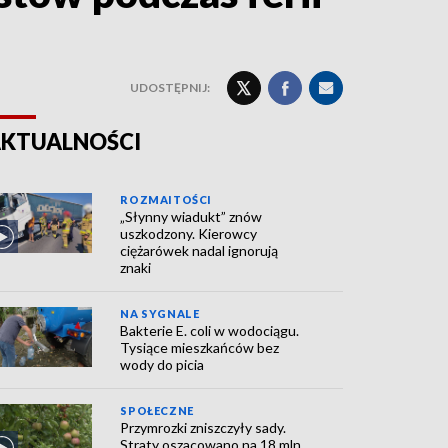
UDOSTĘPNIJ:
KTUALNOŚCI
ROZMAITOŚCI
„Słynny wiadukt” znów
uszkodzony. Kierowcy
ciężarówek nadal ignorują
znaki
NA SYGNALE
Bakterie E. coli w wodociągu.
Tysiące mieszkańców bez
wody do picia
SPOŁECZNE
Przymrozki zniszczyły sady.
Straty oszacowano na 18 mln