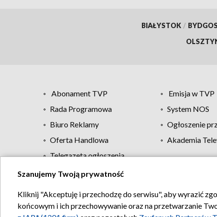
BIAŁYSTOK
/
BYDGO
OLSZTY
Abonament TVP
Emisja w TVP
Rada Programowa
System NOS
Biuro Reklamy
Ogłoszenie pr
Oferta Handlowa
Akademia Tele
Telegazeta ogłoszenia
Szanujemy Twoją prywatność
Regulamin TVP
Kliknij "Akceptuję i przechodzę do serwisu", aby wyrazić zg
końcowym i ich przechowywanie oraz na przetwarzanie Twoich