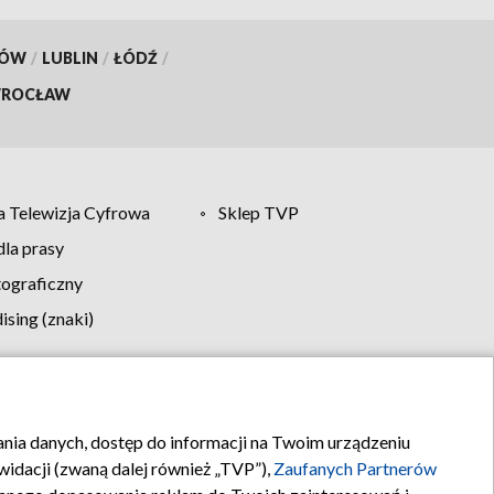
KÓW
/
LUBLIN
/
ŁÓDŹ
/
ROCŁAW
 Telewizja Cyfrowa
Sklep TVP
la prasy
tograficzny
sing (znaki)
klamy
Kontakt
rania danych, dostęp do informacji na Twoim urządzeniu
idacji (zwaną dalej również „TVP”),
Zaufanych Partnerów