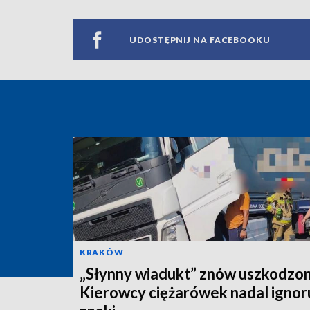
UDOSTĘPNIJ NA FACEBOOKU
KRAKÓW
„Słynny wiadukt” znów uszkodzon
Kierowcy ciężarówek nadal ignor