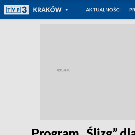
POWRÓT DO
KRAKÓW
AKTUALNOŚCI
P
TVP REGIONY
Program „Ślizg” dl