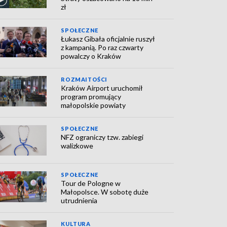
zł
SPOŁECZNE
Łukasz Gibała oficjalnie ruszył
z kampanią. Po raz czwarty
powalczy o Kraków
ROZMAITOŚCI
Kraków Airport uruchomił
program promujący
małopolskie powiaty
SPOŁECZNE
NFZ ograniczy tzw. zabiegi
walizkowe
SPOŁECZNE
Tour de Pologne w
Małopolsce. W sobotę duże
utrudnienia
KULTURA