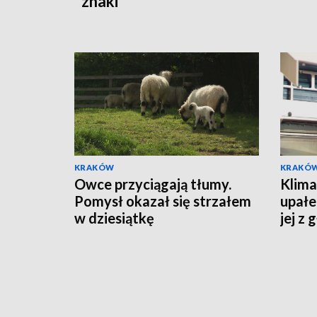
znaki
KRAKÓW
KRAKÓ
Owce przyciągają tłumy.
Klima
Pomysł okazał się strzałem
upałe
w dziesiątkę
jej z