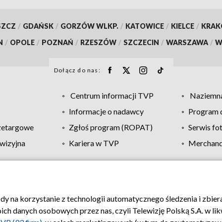
SZCZ
/
GDAŃSK
/
GORZÓW WLKP.
/
KATOWICE
/
KIELCE
/
KRA
N
/
OPOLE
/
POZNAŃ
/
RZESZÓW
/
SZCZECIN
/
WARSZAWA
/
W
Dołącz do nas:
Centrum informacji TVP
Naziemna
Informacje o nadawcy
Program d
zetargowe
Zgłoś program (ROPAT)
Serwis fo
wizyjna
Kariera w TVP
Merchandi
Polityka prywatności
Moje zgody
Pomoc
Biuro re
ody na korzystanie z technologii automatycznego śledzenia i zbie
 danych osobowych przez nas, czyli Telewizję Polską S.A. w likw