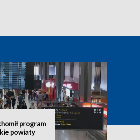
chomił program
kie powiaty