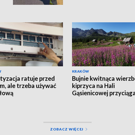
W
KRAKÓW
tyzacja ratuje przed
Bujnie kwitnąca wierz
m, ale trzeba używać
kiprzyca na Hali
 głową
Gąsienicowej przyciąg
tłumy turystów
ZOBACZ WIĘCEJ