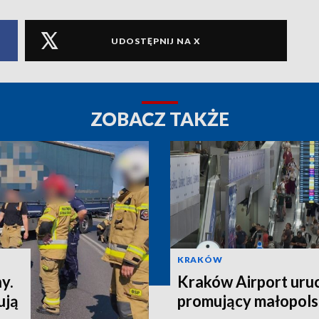
UDOSTĘPNIJ NA X
ZOBACZ TAKŻE
KRAKÓW
y.
Kraków Airport uru
ują
promujący małopols