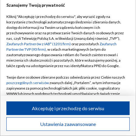
Szanujemy Twoją prywatność
Dołącz do nas:
Kliknij "Akceptuję i przechodzę do serwisu", aby wyrazić zgody na
korzystanie z technologii automatycznego śledzenia i zbierania danych,
TVP
dostęp do informacji na Twoim urządzeniu końcowym i ich
Abonament TVP
przechowywanie oraz na przetwarzanie Twoich danych osobowych przez
Regulamin TVP
nas, czyli Telewizję Polską S.A. w likwidacji (zwaną dalej również „TVP”),
Emisja w TVP
Polityka prywatności
Zaufanych Partnerów z IAB* (1201 firm)
oraz pozostałych
Zaufanych
Partnerów TVP (93 firm)
, w celach marketingowych (w tym do
Centrum informacji TVP
Moje zgody
zautomatyzowanego dopasowania reklam do Twoich zainteresowań i
mierzenia ich skuteczności) i pozostałych, które wskazujemy poniżej, a
Naziemna Telewizja Cyfrowa
Pomoc
także zgody na udostępnianie przez nas identyfikatora PPID do Google.
Sklep TVP
Biuro reklamy
Twoje dane osobowe zbierane podczas odwiedzania przez Ciebie naszych
Rada Programowa
Kontakt
poszczególnych serwisów
zwanych dalej „Portalem”, w tym informacje
zapisywane za pomocą technologii takich jak: pliki cookie, sygnalizatory
System NOS
WWW lub innych podobnych technologii umożliwiających świadczenie
dopasowanych i bezpiecznych usług, personalizację treści oraz reklam,
Informacje o nadawcy
Kanały
udostępnianie funkcji mediów społecznościowych oraz analizowanie
Akceptuję i przechodzę do serwisu
ruchu w Internecie.
Program dla prasy
©2026 Telewizja Polska S.A. w likwidacji
Biuro Reklamy
Twoje dane osobowe zbierane podczas odwiedzania przez Ciebie
Ustawienia zaawansowane
poszczególnych serwisów
na Portalu, takie jak adresy IP, identyfikatory
Ogłoszenie przetargowe
Twoich urządzeń końcowych i identyfikatory plików cookie, informacje o