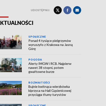
UDOSTĘPNIJ:
KTUALNOŚCI
SPOŁECZNE
Ponad 4 tysiące pielgrzymów
wyruszyło z Krakowa na Jasną
Górę
POGODA
Alerty IMGW i RCB. Najpierw
nawet 38 stopni, potem
gwałtowne burze
ROZMAITOŚCI
Bujnie kwitnąca wierzbówka
kiprzyca na Hali Gąsienicowej
przyciąga tłumy turystów
SPOŁECZNE