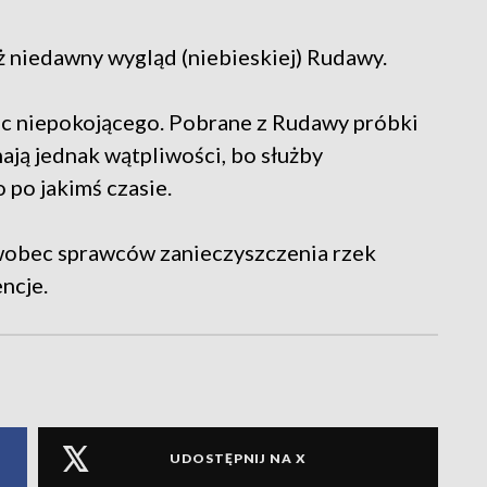
 niedawny wygląd (niebieskiej) Rudawy.
nic niepokojącego. Pobrane z Rudawy próbki
ają jednak wątpliwości, bo służby
o po jakimś czasie.
wobec sprawców zanieczyszczenia rzek
ncje.
UDOSTĘPNIJ NA X