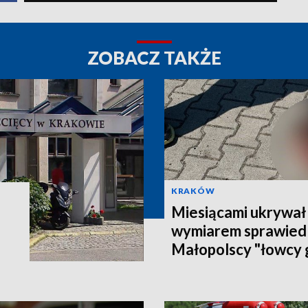
ZOBACZ TAKŻE
KRAKÓW
Miesiącami ukrywał 
wymiarem sprawiedl
Małopolscy "łowcy 
poszukiwanego 27-