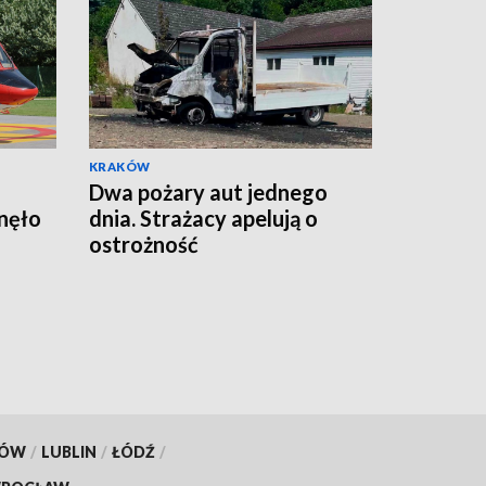
KRAKÓW
Dwa pożary aut jednego
nęło
dnia. Strażacy apelują o
ostrożność
KÓW
/
LUBLIN
/
ŁÓDŹ
/