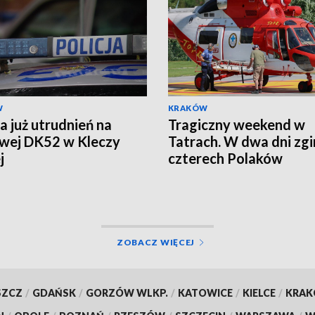
W
KRAKÓW
a już utrudnień na
Tragiczny weekend w
iwej DK52 w Kleczy
Tatrach. W dwa dni zgi
j
czterech Polaków
ZOBACZ WIĘCEJ
SZCZ
/
GDAŃSK
/
GORZÓW WLKP.
/
KATOWICE
/
KIELCE
/
KRA