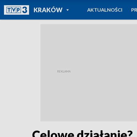
POWRÓT DO
KRAKÓW
AKTUALNOŚCI
P
TVP REGIONY
Celowe działanie?