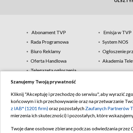
OLSZTY
Abonament TVP
Emisja w TVP
Rada Programowa
System NOS
Biuro Reklamy
Ogłoszenie pr
Oferta Handlowa
Akademia Tele
Telegazeta ogłoszenia
Szanujemy Twoją prywatność
Regulamin TVP
Kliknij "Akceptuję i przechodzę do serwisu", aby wyrazić zg
końcowym i ich przechowywanie oraz na przetwarzanie Twoich
z IAB* (1201 firm)
oraz pozostałych
Zaufanych Partnerów T
mierzenia ich skuteczności) i pozostałych, które wskazujemy
Twoje dane osobowe zbierane podczas odwiedzania przez 