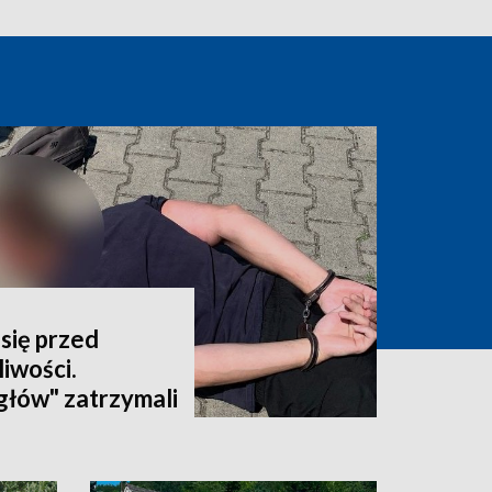
się przed
iwości.
głów" zatrzymali
latka