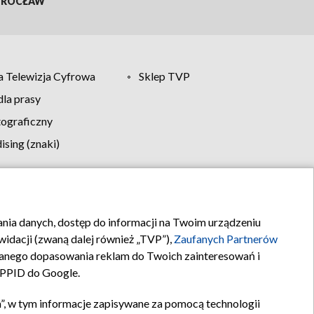
ROCŁAW
 Telewizja Cyfrowa
Sklep TVP
la prasy
tograficzny
sing (znaki)
klamy
Kontakt
rania danych, dostęp do informacji na Twoim urządzeniu
idacji (zwaną dalej również „TVP”),
Zaufanych Partnerów
anego dopasowania reklam do Twoich zainteresowań i
a PPID do Google.
”, w tym informacje zapisywane za pomocą technologii