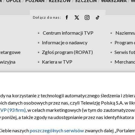
N
/
OPOLE
/
POZNAŃ
/
RZESZÓW
/
SZCZECIN
/
WARSZAWA
/
W
Dołącz do nas:
Centrum informacji TVP
Naziemna
Informacje o nadawcy
Program d
zetargowe
Zgłoś program (ROPAT)
Serwis fo
wizyjna
Kariera w TVP
Merchandi
Polityka prywatności
Moje zgody
Pomoc
Biuro re
ody na korzystanie z technologii automatycznego śledzenia i zbie
 danych osobowych przez nas, czyli Telewizję Polską S.A. w likw
VP (93 firm)
, w celach marketingowych (w tym do zautomatyzow
 poniżej, a także zgody na udostępnianie przez nas identyfikator
Ciebie naszych
poszczególnych serwisów
zwanych dalej „Portalem