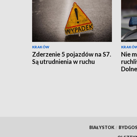
KRAKÓW
KRAKÓ
Zderzenie 5 pojazdów na S7.
Nie m
Są utrudnienia w ruchu
ruchl
Dolne
BIAŁYSTOK
/
BYDGO