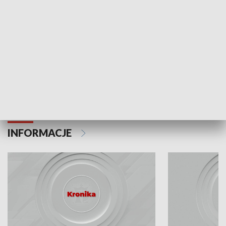
Odc. 6
Odc. 5
Czy wiesz, że Kraków inwestuje w edukację i
Czy wiesz, jak Kr
rozwój młodych?
mieszkańców?
INFORMACJE