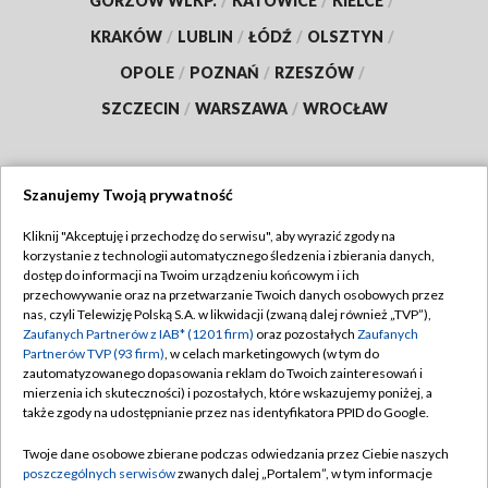
GORZÓW WLKP.
/
KATOWICE
/
KIELCE
/
KRAKÓW
/
LUBLIN
/
ŁÓDŹ
/
OLSZTYN
/
OPOLE
/
POZNAŃ
/
RZESZÓW
/
SZCZECIN
/
WARSZAWA
/
WROCŁAW
Szanujemy Twoją prywatność
Dołącz do nas:
Kliknij "Akceptuję i przechodzę do serwisu", aby wyrazić zgody na
korzystanie z technologii automatycznego śledzenia i zbierania danych,
TVP
dostęp do informacji na Twoim urządzeniu końcowym i ich
Abonament TVP
przechowywanie oraz na przetwarzanie Twoich danych osobowych przez
Regulamin TVP
nas, czyli Telewizję Polską S.A. w likwidacji (zwaną dalej również „TVP”),
Emisja w TVP
Zaufanych Partnerów z IAB* (1201 firm)
oraz pozostałych
Zaufanych
Polityka prywatności
Partnerów TVP (93 firm)
, w celach marketingowych (w tym do
Centrum informacji TVP
Moje zgody
zautomatyzowanego dopasowania reklam do Twoich zainteresowań i
mierzenia ich skuteczności) i pozostałych, które wskazujemy poniżej, a
Naziemna Telewizja Cyfrowa
Pomoc
także zgody na udostępnianie przez nas identyfikatora PPID do Google.
Sklep TVP
Biuro reklamy
Twoje dane osobowe zbierane podczas odwiedzania przez Ciebie naszych
Rada Programowa
poszczególnych serwisów
zwanych dalej „Portalem”, w tym informacje
Kontakt