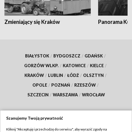
Zmieniający się Kraków
Panorama Kul
BIAŁYSTOK
/
BYDGOSZCZ
/
GDAŃSK
/
GORZÓW WLKP.
/
KATOWICE
/
KIELCE
/
KRAKÓW
/
LUBLIN
/
ŁÓDŹ
/
OLSZTYN
/
OPOLE
/
POZNAŃ
/
RZESZÓW
/
SZCZECIN
/
WARSZAWA
/
WROCŁAW
Szanujemy Twoją prywatność
Dołącz do nas:
Kliknij "Akceptuję i przechodzę do serwisu", aby wyrazić zgody na