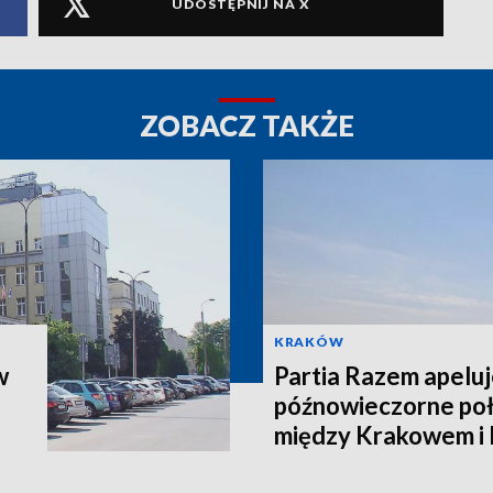
UDOSTĘPNIJ NA X
ZOBACZ TAKŻE
KRAKÓW
w
Partia Razem apeluj
późnowieczorne poł
między Krakowem i