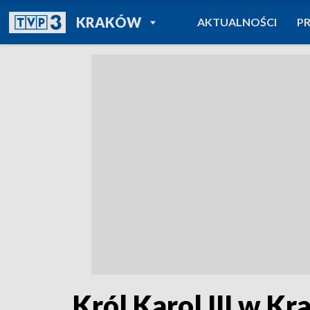
POWRÓT DO
KRAKÓW
AKTUALNOŚCI
P
TVP REGIONY
Król Karol III w K