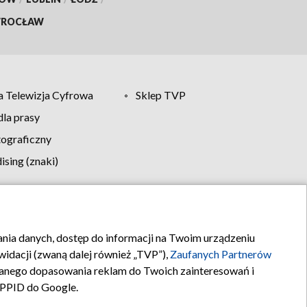
ROCŁAW
 Telewizja Cyfrowa
Sklep TVP
la prasy
tograficzny
sing (znaki)
klamy
Kontakt
rania danych, dostęp do informacji na Twoim urządzeniu
idacji (zwaną dalej również „TVP”),
Zaufanych Partnerów
anego dopasowania reklam do Twoich zainteresowań i
a PPID do Google.