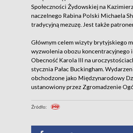
Społeczności Żydowskiej na Kazimierz
naczelnego Rabina Polski Michaela Sh
tradycyjną mezuzę. Jest także patron
Głównym celem wizyty brytyjskiego mo
wyzwolenia obozu koncentracyjnego i
Obecność Karola III na uroczystościa
stycznia Pałac Buckingham. Wydarzeni
obchodzone jako Międzynarodowy Dzi
ustanowiony przez Zgromadzenie Ogól
Źródło: