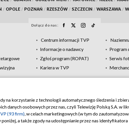
N
/
OPOLE
/
POZNAŃ
/
RZESZÓW
/
SZCZECIN
/
WARSZAWA
/
W
Dołącz do nas:
Centrum informacji TVP
Naziemna
Informacje o nadawcy
Program d
zetargowe
Zgłoś program (ROPAT)
Serwis fo
wizyjna
Kariera w TVP
Merchandi
Polityka prywatności
Moje zgody
Pomoc
Biuro re
ody na korzystanie z technologii automatycznego śledzenia i zbie
 danych osobowych przez nas, czyli Telewizję Polską S.A. w likw
VP (93 firm)
, w celach marketingowych (w tym do zautomatyzow
 poniżej, a także zgody na udostępnianie przez nas identyfikator