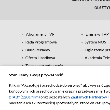
OLSZTY
Abonament TVP
Emisja w TVP
Rada Programowa
System NOS
Biuro Reklamy
Ogłoszenie pr
Oferta Handlowa
Akademia Tele
Telegazeta ogłoszenia
Szanujemy Twoją prywatność
Regulamin TVP
Kliknij "Akceptuję i przechodzę do serwisu", aby wyrazić zg
końcowym i ich przechowywanie oraz na przetwarzanie Twoich
z IAB* (1201 firm)
oraz pozostałych
Zaufanych Partnerów T
mierzenia ich skuteczności) i pozostałych, które wskazujemy