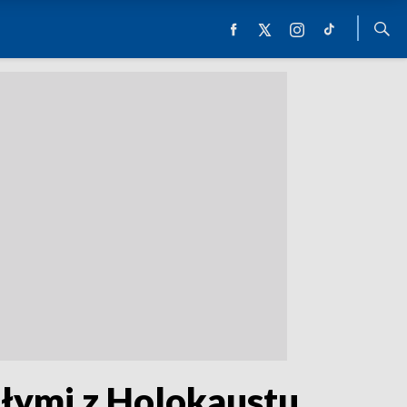
lałymi z Holokaustu