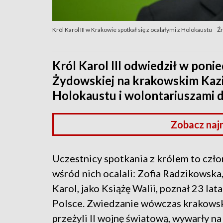
Król Karol III w Krakowie spotkał się z ocalałymi z Holokaustu
Źr
Król Karol III odwiedził w pon
Żydowskiej na krakowskim Kazim
Holokaustu i wolontariuszami d
Zobacz naj
Uczestnicy spotkania z królem to czł
wśród nich ocalali: Zofia Radzikowska
Karol, jako Książę Walii, poznał 23 la
Polsce. Zwiedzanie wówczas krakowski
przeżyli II wojnę światową, wywarły na