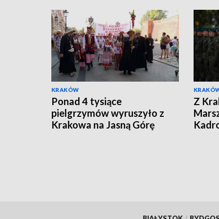
KRAKÓW
KRAKÓ
Ponad 4 tysiące
Z Kra
pielgrzymów wyruszyło z
Marsz
Krakowa na Jasną Górę
Kadr
BIAŁYSTOK
/
BYDGO