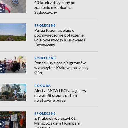
40-latek zatrzymany po
zranieniu mieszkańca
Sądecczyzny
SPOŁECZNE
Partia Razem apeluje o
późnowieczorne połączenie
kolejowe między Krakowem i
Katowicami
SPOŁECZNE
Ponad 4 tysiące pielgrzymów
wyruszyło z Krakowa na Jasną
Górę
POGODA
Alerty IMGW i RCB. Najpierw
nawet 38 stopni, potem
gwałtowne burze
SPOŁECZNE
Z Krakowa wyruszył 61.
Marsz Szlakiem I Kompanii
Kadrowej