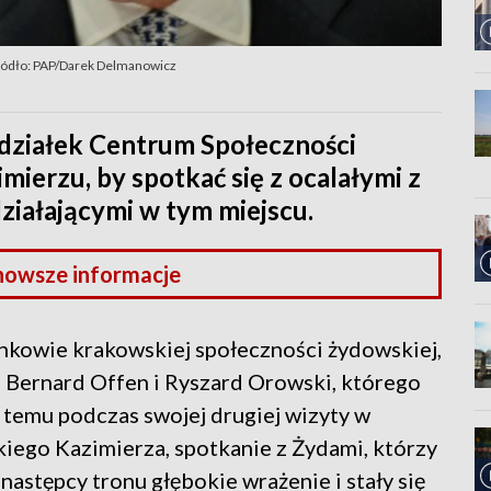
ódło: PAP/Darek Delmanowicz
iedziałek Centrum Społeczności
ierzu, by spotkać się z ocalałymi z
ziałającymi w tym miejscu.
nowsze informacje
onkowie krakowskiej społeczności żydowskiej,
, Bernard Offen i Ryszard Orowski, którego
ta temu podczas swojej drugiej wizyty w
ego Kazimierza, spotkanie z Żydami, którzy
 następcy tronu głębokie wrażenie i stały się