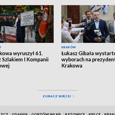
W
KRAKÓW
kowa wyruszył 61.
Łukasz Gibała wystart
 Szlakiem I Kompanii
wyborach na prezyden
owej
Krakowa
ZOBACZ WIĘCEJ
SZCZ
/
GDAŃSK
/
GORZÓW WLKP.
/
KATOWICE
/
KIELCE
/
KRA