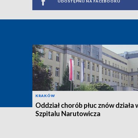
UDOSTĘPNIJ NA FACEBOOKU
KRAKÓW
Oddział chorób płuc znów działa 
Szpitalu Narutowicza