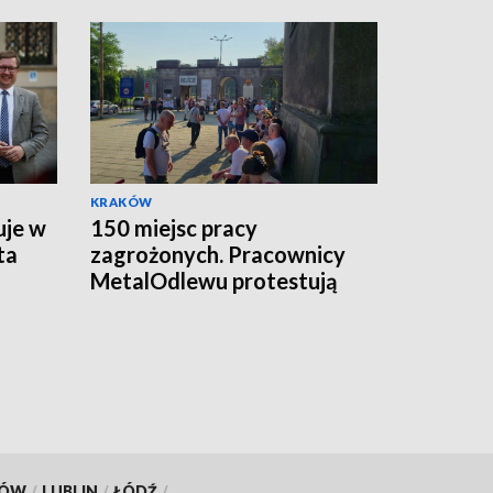
KRAKÓW
uje w
150 miejsc pracy
ta
zagrożonych. Pracownicy
MetalOdlewu protestują
KÓW
/
LUBLIN
/
ŁÓDŹ
/