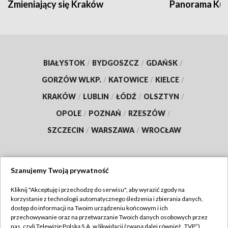
Zmieniający się Kraków
Panorama Kul
BIAŁYSTOK
/
BYDGOSZCZ
/
GDAŃSK
/
GORZÓW WLKP.
/
KATOWICE
/
KIELCE
/
KRAKÓW
/
LUBLIN
/
ŁÓDŹ
/
OLSZTYN
/
OPOLE
/
POZNAŃ
/
RZESZÓW
/
SZCZECIN
/
WARSZAWA
/
WROCŁAW
Szanujemy Twoją prywatność
Dołącz do nas:
Kliknij "Akceptuję i przechodzę do serwisu", aby wyrazić zgody na
korzystanie z technologii automatycznego śledzenia i zbierania danych,
TVP
dostęp do informacji na Twoim urządzeniu końcowym i ich
Abonament TVP
przechowywanie oraz na przetwarzanie Twoich danych osobowych przez
Regulamin TVP
nas, czyli Telewizję Polską S.A. w likwidacji (zwaną dalej również „TVP”),