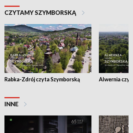
CZYTAMY SZYMBORSKĄ
Rabka-Zdrój czyta Szymborską
Alwernia czy
INNE