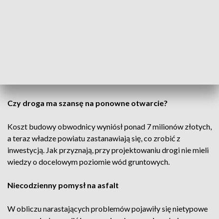
Zamknięcie obwodnicy nastąpiło po pojawieniu się
zapadliska spowodowanego zatopieniem kopalni Olkusz-
Pomorzany przez Zakłady Górniczo-Hutnicze.
Przedstawiciele firmy przyznają, że tempo podnoszenia się
wody jest szybsze, niż zakładano podczas likwidacji kopalni.
Powiat olkuski skierował pozew przeciwko ZGH, domagając
się odszkodowania za straty związane z zamkniętą drogą.
Czy droga ma szansę na ponowne otwarcie?
Koszt budowy obwodnicy wyniósł ponad 7 milionów złotych,
a teraz władze powiatu zastanawiają się, co zrobić z
inwestycją. Jak przyznają, przy projektowaniu drogi nie mieli
wiedzy o docelowym poziomie wód gruntowych.
Niecodzienny pomysł na asfalt
W obliczu narastających problemów pojawiły się nietypowe