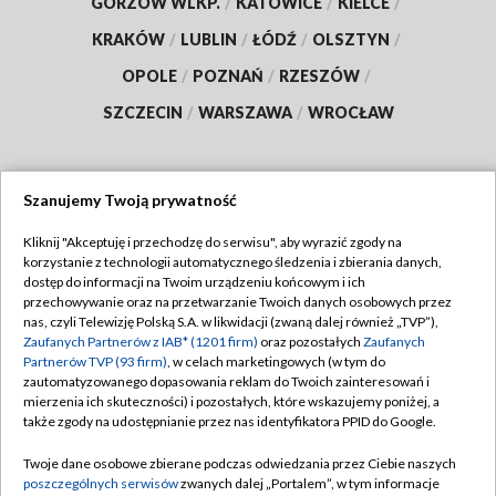
GORZÓW WLKP.
/
KATOWICE
/
KIELCE
/
KRAKÓW
/
LUBLIN
/
ŁÓDŹ
/
OLSZTYN
/
OPOLE
/
POZNAŃ
/
RZESZÓW
/
SZCZECIN
/
WARSZAWA
/
WROCŁAW
Szanujemy Twoją prywatność
Dołącz do nas:
Kliknij "Akceptuję i przechodzę do serwisu", aby wyrazić zgody na
korzystanie z technologii automatycznego śledzenia i zbierania danych,
TVP
dostęp do informacji na Twoim urządzeniu końcowym i ich
Abonament TVP
przechowywanie oraz na przetwarzanie Twoich danych osobowych przez
Regulamin TVP
nas, czyli Telewizję Polską S.A. w likwidacji (zwaną dalej również „TVP”),
Emisja w TVP
Polityka prywatności
Zaufanych Partnerów z IAB* (1201 firm)
oraz pozostałych
Zaufanych
Partnerów TVP (93 firm)
, w celach marketingowych (w tym do
Centrum informacji TVP
Moje zgody
zautomatyzowanego dopasowania reklam do Twoich zainteresowań i
mierzenia ich skuteczności) i pozostałych, które wskazujemy poniżej, a
Naziemna Telewizja Cyfrowa
Pomoc
także zgody na udostępnianie przez nas identyfikatora PPID do Google.
Sklep TVP
Biuro reklamy
Twoje dane osobowe zbierane podczas odwiedzania przez Ciebie naszych
Rada Programowa
Kontakt
poszczególnych serwisów
zwanych dalej „Portalem”, w tym informacje