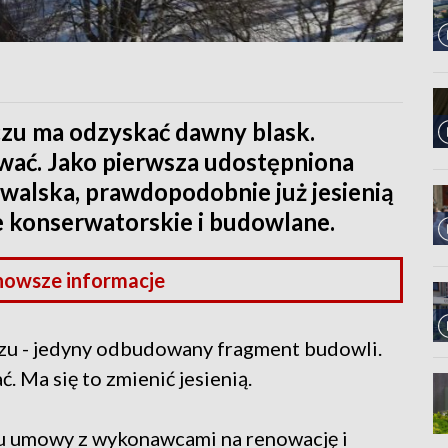
u ma odzyskać dawny blask.
ać. Jako pierwsza udostępniona
walska, prawdopodobnie już jesienią
e konserwatorskie i budowlane.
nowsze informacje
u - jedyny odbudowany fragment budowli.
. Ma się to zmienić jesienią.
iu umowy z wykonawcami na renowację i