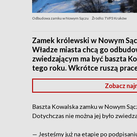
Odbudowa zamku w Nowym Sączu
Źródło: TVP3 Kraków
Zamek królewski w Nowym Sącz
Władze miasta chcą go odbudow
zwiedzającym ma być baszta Ko
tego roku. Wkrótce ruszą prac
Zobacz naj
Baszta Kowalska zamku w Nowym Sącz
Dotychczas nie można jej było zwiedzać
— Jesteśmy już na etapie po podpisan