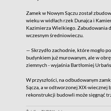
Zamek w Nowym Sączu został zbudowan
wieku w widłach rzek Dunajca i Kamie
Kazimierza Wielkiego. Zabudowania d
wczesnym średniowieczu.
— Skrzydło zachodnie, które mogło po
budynkiem już murowanym, ale w obrębi
ziemnych - wyjaśnia Bartłomiej Urbańs
W przyszłości, na odbudowanym zam
Sącza, a w odtworzonej XIX-wiecznej b
rekonstrukcji budowli może sięgnąć tr