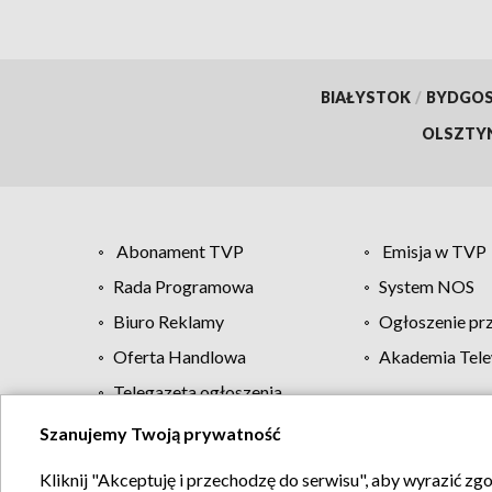
BIAŁYSTOK
/
BYDGO
OLSZTY
Abonament TVP
Emisja w TVP
Rada Programowa
System NOS
Biuro Reklamy
Ogłoszenie pr
Oferta Handlowa
Akademia Tele
Telegazeta ogłoszenia
Szanujemy Twoją prywatność
Regulamin TVP
Kliknij "Akceptuję i przechodzę do serwisu", aby wyrazić zg