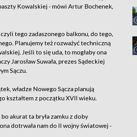
aszty Kowalskiej - mówi Artur Bochenek,
czyli tego zadaszonego balkonu, do tego,
znego. Planujemy też rozważyć techniczną
lskiej. Jeśli to się uda, to mogłaby ona
aczy Jarosław Suwała, prezes Sądeckiej
ym Sączu.
ątek, władze Nowego Sącza planują
o kształtem z początku XVII wieku.
 bo akurat ta bryła zamku z doby
na dotrwała nam do II wojny światowej -