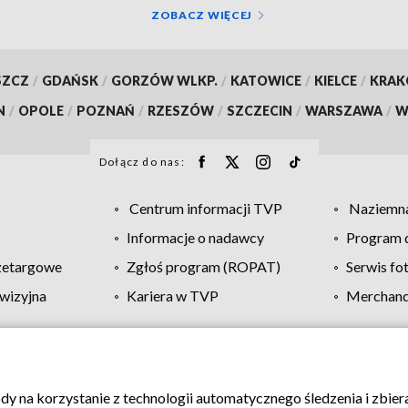
ZOBACZ WIĘCEJ
SZCZ
/
GDAŃSK
/
GORZÓW WLKP.
/
KATOWICE
/
KIELCE
/
KRA
N
/
OPOLE
/
POZNAŃ
/
RZESZÓW
/
SZCZECIN
/
WARSZAWA
/
W
Dołącz do nas:
Centrum informacji TVP
Naziemna
Informacje o nadawcy
Program d
zetargowe
Zgłoś program (ROPAT)
Serwis fo
wizyjna
Kariera w TVP
Merchandi
Polityka prywatności
Moje zgody
Pomoc
Biuro re
ody na korzystanie z technologii automatycznego śledzenia i zbie