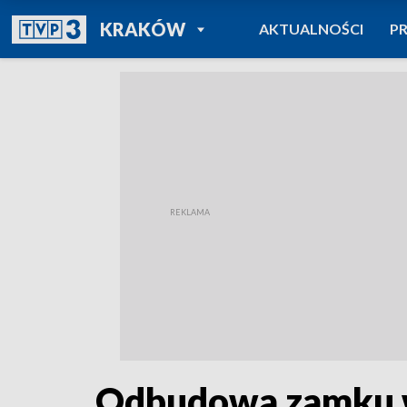
POWRÓT DO
KRAKÓW
AKTUALNOŚCI
P
TVP REGIONY
Odbudowa zamku 