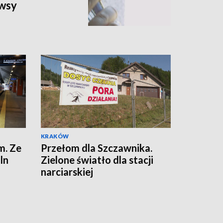
ewsy
KRAKÓW
m. Ze
Przełom dla Szczawnika.
ln
Zielone światło dla stacji
narciarskiej