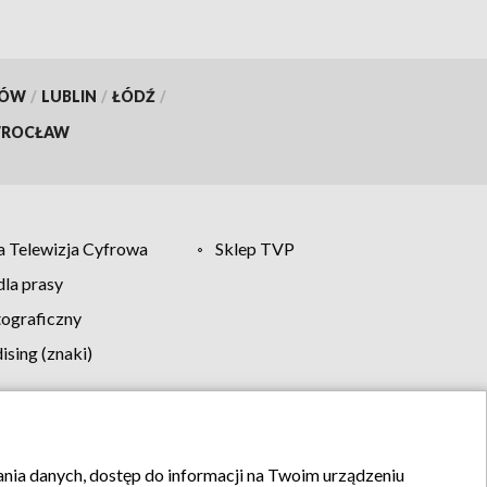
KÓW
/
LUBLIN
/
ŁÓDŹ
/
ROCŁAW
 Telewizja Cyfrowa
Sklep TVP
la prasy
tograficzny
sing (znaki)
klamy
Kontakt
rania danych, dostęp do informacji na Twoim urządzeniu