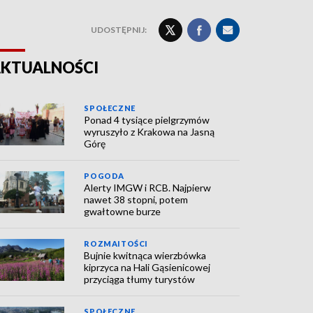
UDOSTĘPNIJ:
KTUALNOŚCI
SPOŁECZNE
Ponad 4 tysiące pielgrzymów
wyruszyło z Krakowa na Jasną
Górę
POGODA
Alerty IMGW i RCB. Najpierw
nawet 38 stopni, potem
gwałtowne burze
ROZMAITOŚCI
Bujnie kwitnąca wierzbówka
kiprzyca na Hali Gąsienicowej
przyciąga tłumy turystów
SPOŁECZNE