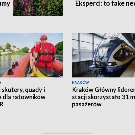
łumy
Eksperci: to fake n
W
KRAKÓW
skutery, quady i
Kraków Główny lidere
e dla ratowników
stacji skorzystało 31 m
R
pasażerów