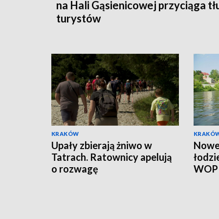
na Hali Gąsienicowej przyciąga t
turystów
KRAKÓW
KRAKÓ
Upały zbierają żniwo w
Nowe 
Tatrach. Ratownicy apelują
łodzi
o rozwagę
WOP