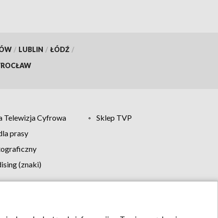
KÓW
/
LUBLIN
/
ŁÓDŹ
/
ROCŁAW
 Telewizja Cyfrowa
Sklep TVP
la prasy
tograficzny
sing (znaki)
klamy
Kontakt