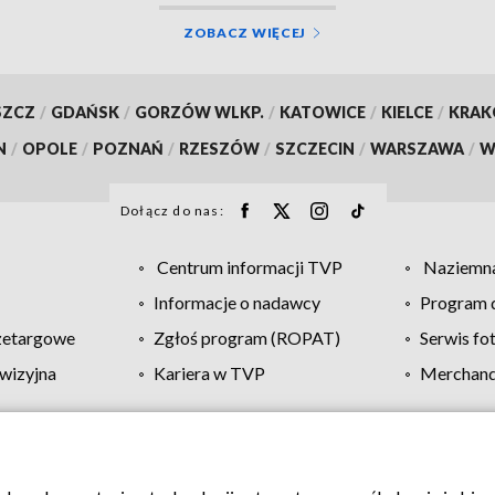
ZOBACZ WIĘCEJ
SZCZ
/
GDAŃSK
/
GORZÓW WLKP.
/
KATOWICE
/
KIELCE
/
KRA
N
/
OPOLE
/
POZNAŃ
/
RZESZÓW
/
SZCZECIN
/
WARSZAWA
/
W
Dołącz do nas:
Centrum informacji TVP
Naziemna
Informacje o nadawcy
Program d
zetargowe
Zgłoś program (ROPAT)
Serwis fo
wizyjna
Kariera w TVP
Merchandi
Polityka prywatności
Moje zgody
Pomoc
Biuro re