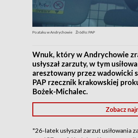
Po ataku w Andrychowie
Źródło: PAP
Wnuk, który w Andrychowie zra
usłyszał zarzuty, w tym usiłow
aresztowany przez wadowicki s
PAP rzecznik krakowskiej prok
Bożek-Michalec.
Zobacz naj
"26-latek usłyszał zarzut usiłowania za