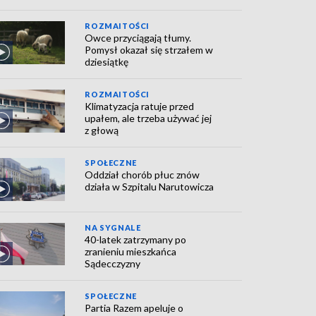
ROZMAITOŚCI
Owce przyciągają tłumy.
Pomysł okazał się strzałem w
dziesiątkę
ROZMAITOŚCI
Klimatyzacja ratuje przed
upałem, ale trzeba używać jej
z głową
SPOŁECZNE
Oddział chorób płuc znów
działa w Szpitalu Narutowicza
NA SYGNALE
40-latek zatrzymany po
zranieniu mieszkańca
Sądecczyzny
SPOŁECZNE
Partia Razem apeluje o