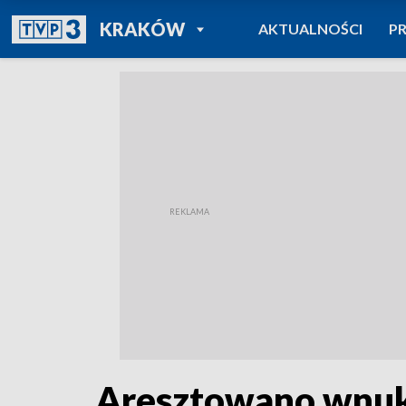
POWRÓT DO
KRAKÓW
AKTUALNOŚCI
P
TVP REGIONY
Aresztowano wnuka