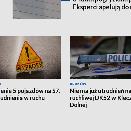
Eksperci apelują do
W
KRAKÓW
enie 5 pojazdów na S7.
Nie ma już utrudnień n
rudnienia w ruchu
ruchliwej DK52 w Klec
Dolnej