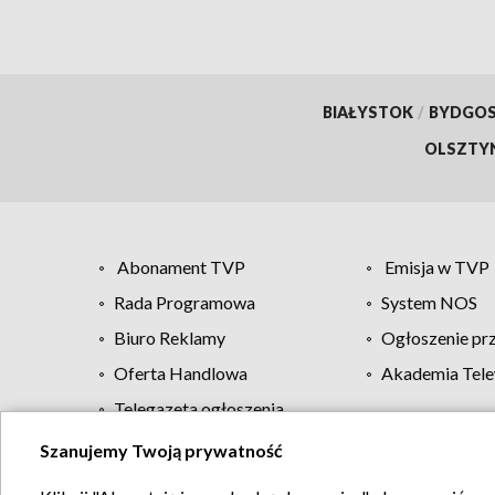
BIAŁYSTOK
/
BYDGO
OLSZTY
Abonament TVP
Emisja w TVP
Rada Programowa
System NOS
Biuro Reklamy
Ogłoszenie pr
Oferta Handlowa
Akademia Tele
Telegazeta ogłoszenia
Szanujemy Twoją prywatność
Regulamin TVP