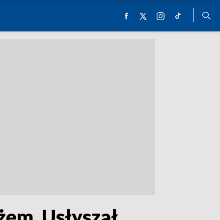
żem. Usłyszał