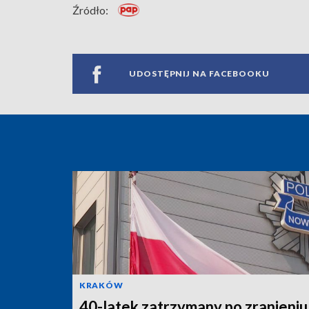
Źródło:
UDOSTĘPNIJ NA FACEBOOKU
KRAKÓW
40-latek zatrzymany po zranieniu