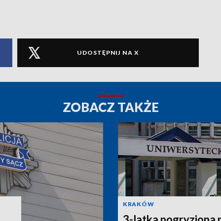
UDOSTĘPNIJ NA X
ZOBACZ TAKŻE
KRAKÓW
3-latka pogryziona 