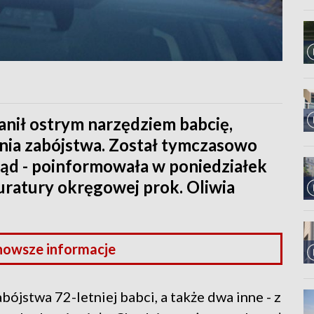
nił ostrym narzędziem babcię,
ania zabójstwa. Został tymczasowo
ąd - poinformowała w poniedziałek
uratury okręgowej prok. Oliwia
nowsze informacje
bójstwa 72-letniej babci, a także dwa inne - z