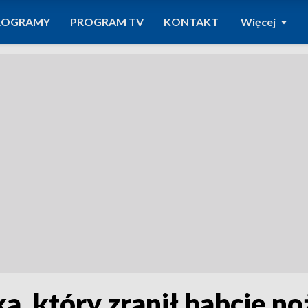
ROGRAMY
PROGRAM TV
KONTAKT
Więcej
, który zranił babcię no