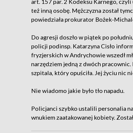
art. 157 par. 2 Kodeksu Karnego, czyli
też inną osobę. Mężczyzna został tym
powiedziała prokurator Bożek-Michal
Do agresji doszło w piątek po połudn
policji podinsp. Katarzyna Cisło info
fryzjerskich w Andrychowie wszedł mł
narzędziem jedną z dwóch pracownic. 
szpitala, który opuściła. Jej życiu nic n
Nie wiadomo jakie było tło napadu.
Policjanci szybko ustalili personalia 
wnukiem zaatakowanej kobiety. Został