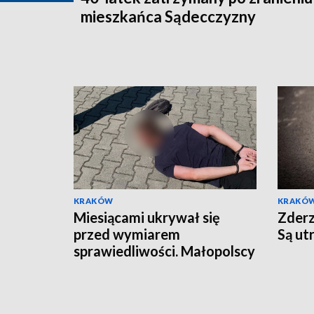
mieszkańca Sądecczyzny
KRAKÓW
KRAKÓ
Miesiącami ukrywał się
Zderz
przed wymiarem
Są ut
sprawiedliwości. Małopolscy
"łowcy głów" zatrzymali
poszukiwanego 27-latka