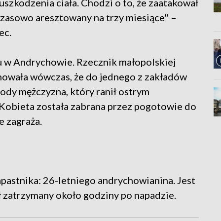
 uszkodzenia ciała. Chodzi o to, że zaatakował
czasowo aresztowany na trzy miesiące" –
ec.
iu w Andrychowie. Rzecznik małopolskiej
rmowała wówczas, że do jednego z zakładów
ody mężczyzna, który ranił ostrym
Kobieta została zabrana przez pogotowie do
ie zagraża.
napastnika: 26-letniego andrychowianina. Jest
 zatrzymany około godziny po napadzie.