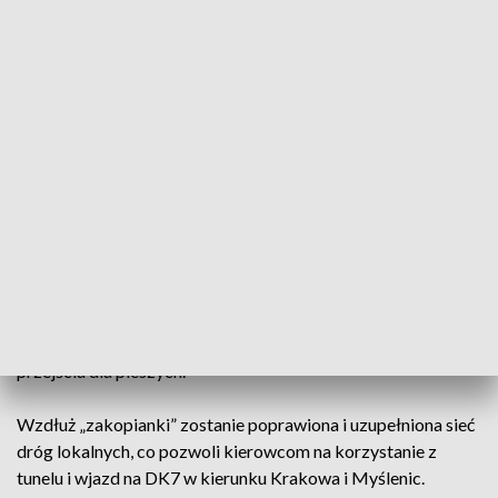
tunelu i wjazdu na DK7 w kierunku Krakowa i Myślenic.
Sąsiadujące z inwestycją drogi gminne i powiatowe zostaną
połączone z jedniami dodatkowymi równoległymi do
„zakopianki” – przekazał dyrektor krakowskiego oddziału
Generalnej Dyrekcji Dróg Krajowych i Autostrad Maciej
Ostrowski.
Rozbudowa drogi krajowej nr 7 w Libertowie i likwidacja
świateł na skrzyżowaniu „zakopianki” z ul. Góra Libertowska
i ul. Świetlistą zwiększy przepustowość tego odcinka.
Zbudowane zostaną też trzy kładki – w okolicy
likwidowanego skrzyżowania, na Górze Libertowskiej oraz
na granicy Libertowa i Gaju. Zastąpią one dotychczasowe
przejścia dla pieszych.
Wzdłuż „zakopianki” zostanie poprawiona i uzupełniona sieć
dróg lokalnych, co pozwoli kierowcom na korzystanie z
tunelu i wjazd na DK7 w kierunku Krakowa i Myślenic.