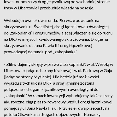
Inwestor poszerzy drogę łącznikową po wschodniej stronie
trasy w Libertowie i przebuduje wjazdy na posesje.
Wybuduje również dwa ronda. Pierwsze powstanie na
skrzyżowaniu ul. Świetlistej, drogi łącznikowej równoległej
do „zakopianki” i drogi umożliwiającej włączenie się do ruchu
na DK7 w miejscu likwidowanego skrzyżowania. Drugie na
skrzyżowaniu ul. Jana Pawła II i drogi łącznikowej
prowadzącej do tunelu pod „zakopianką”.
- Zlikwidujemy skręty w prawo z „zakopianki”, w ul. Wesołą w
Libertowie (jadąc od strony Krakowa) i w ul. Parkową w Gaju
(jadąc od strony Myślenic). Nie będzie już możliwości
wyjazdu z tych ulic na DK7, a drogi gminne zostaną
połączone z drogami łącznikowymi równoległymi do
„zakopianki”. W ramach inwestycji wybudujemy także ekrany
akustyczne, ciąg pieszo-rowerowy wzdłuż drogi łącznikowej
pomiędzy ul. Jana Pawła II a ul. Przylesie i dwa przepusty na
potoku Olszynka na drogach dojazdowych – tłumaczy