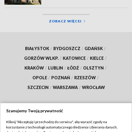
ZOBACZ WIĘCEJ
BIAŁYSTOK
/
BYDGOSZCZ
/
GDAŃSK
/
GORZÓW WLKP.
/
KATOWICE
/
KIELCE
/
KRAKÓW
/
LUBLIN
/
ŁÓDŹ
/
OLSZTYN
/
OPOLE
/
POZNAŃ
/
RZESZÓW
/
SZCZECIN
/
WARSZAWA
/
WROCŁAW
Szanujemy Twoją prywatność
Dołącz do nas:
Kliknij "Akceptuję i przechodzę do serwisu", aby wyrazić zgody na
korzystanie z technologii automatycznego śledzenia i zbierania danych,
TVP