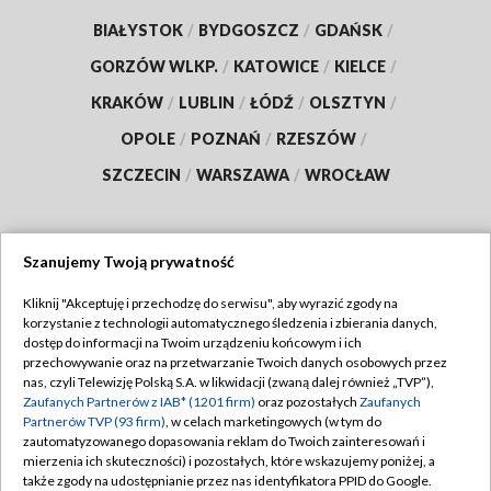
BIAŁYSTOK
/
BYDGOSZCZ
/
GDAŃSK
/
GORZÓW WLKP.
/
KATOWICE
/
KIELCE
/
KRAKÓW
/
LUBLIN
/
ŁÓDŹ
/
OLSZTYN
/
OPOLE
/
POZNAŃ
/
RZESZÓW
/
SZCZECIN
/
WARSZAWA
/
WROCŁAW
Szanujemy Twoją prywatność
Dołącz do nas:
Kliknij "Akceptuję i przechodzę do serwisu", aby wyrazić zgody na
korzystanie z technologii automatycznego śledzenia i zbierania danych,
TVP
dostęp do informacji na Twoim urządzeniu końcowym i ich
Abonament TVP
przechowywanie oraz na przetwarzanie Twoich danych osobowych przez
Regulamin TVP
nas, czyli Telewizję Polską S.A. w likwidacji (zwaną dalej również „TVP”),
Emisja w TVP
Zaufanych Partnerów z IAB* (1201 firm)
oraz pozostałych
Zaufanych
Polityka prywatności
Partnerów TVP (93 firm)
, w celach marketingowych (w tym do
Centrum informacji TVP
Moje zgody
zautomatyzowanego dopasowania reklam do Twoich zainteresowań i
mierzenia ich skuteczności) i pozostałych, które wskazujemy poniżej, a
Naziemna Telewizja Cyfrowa
Pomoc
także zgody na udostępnianie przez nas identyfikatora PPID do Google.