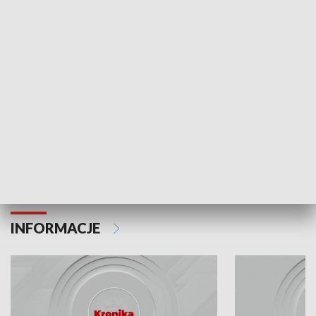
Odc. 6
Odc. 5
Czy wiesz, że Kraków inwestuje w edukację i
Czy wiesz, jak Kr
rozwój młodych?
mieszkańców?
INFORMACJE